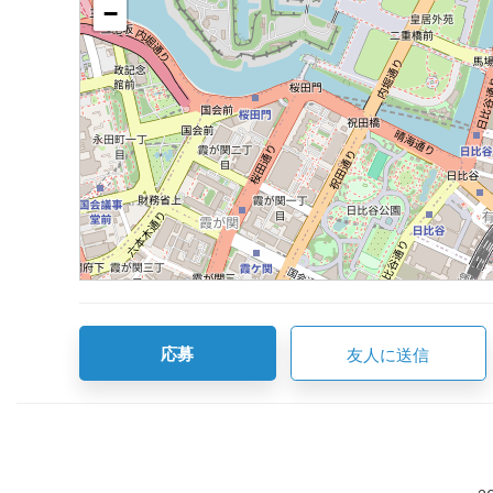
−
応募
友人に送信