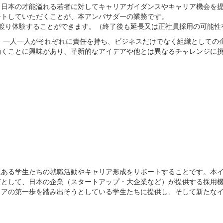
。日本の才能溢れる若者に対してキャリアガイダンスやキャリア機会を
ートしていただくことが、本アンバサダーの業務です。
渡り体験することができます。（終了後も延長又は正社員採用の可能性
も含め、一人一人がそれぞれに責任を持ち、ビジネスだけでなく組織としての
働くことに興味があり、革新的なアイデアや他とは異なるチャレンジに
にある学生たちの就職活動やキャリア形成をサポートすることです。本
塔として、日本の企業（スタートアップ・大企業など）が提供する採用
リアの第一歩を踏み出そうとしている学生たちに提供し、そして新たな