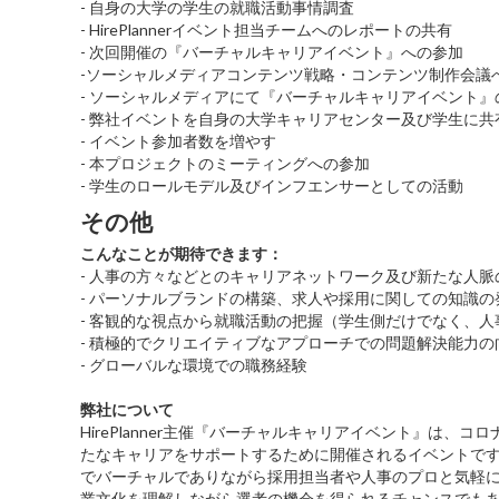
- 自身の大学の学生の就職活動事情調査
- HirePlannerイベント担当チームへのレポートの共有
- 次回開催の『バーチャルキャリアイベント』への参加
-ソーシャルメディアコンテンツ戦略・コンテンツ制作会議
- ソーシャルメディアにて『バーチャルキャリアイベント』
- 弊社イベントを自身の大学キャリアセンター及び学生に共
- イベント参加者数を増やす
- 本プロジェクトのミーティングへの参加
- 学生のロールモデル及びインフエンサーとしての活動
その他
こんなことが期待できます：
- 人事の方々などとのキャリアネットワーク及び新たな人脈
- パーソナルブランドの構築、求人や採用に関しての知識の
- 客観的な視点から就職活動の把握（学生側だけでなく、
- 積極的でクリエイティブなアプローチでの問題解決能力の
- グローバルな環境での職務経験
弊社について
HirePlanner主催『バーチャルキャリアイベント』は
たなキャリアをサポートするために開催されるイベントで
でバーチャルでありながら採用担当者や人事のプロと気軽
業文化を理解しながら選考の機会を得られるチャンスでも