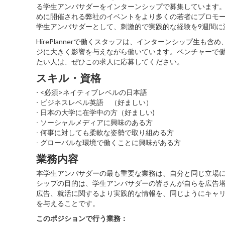
る学生アンバサダーをインターンシップで募集しています
めに開催される弊社のイベントをより多くの若者にプロモ
学生アンバサダーとして、刺激的で実践的な経験を9週間に
HirePlannerで働くスタッフは、インターンシップ生
ジに大きく影響を与えながら働いています。ベンチャーで
たい人は、ぜひこの求人に応募してください。
スキル・資格
- <必須>ネイティブレベルの日本語
- ビジネスレベル英語 （好ましい）
- 日本の大学に在学中の方（好ましい)
- ソーシャルメディアに興味のある方
- 何事に対しても柔軟な姿勢で取り組める方
- グローバルな環境で働くことに興味がある方
業務内容
本学生アンバサダーの最も重要な業務は、自分と同じ立場
シップの目的は、学生アンバサダーの皆さんが自らを広告
広告、就活に関するより実践的な情報を、同じようにキャ
を与えることです。
このポジションで行う業務：