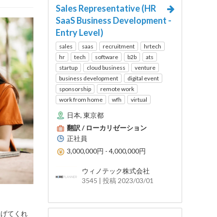
Sales Representative (HR
SaaS Business Development -
Entry Level)
sales
saas
recruitment
hrtech
hr
tech
software
b2b
ats
startup
cloud business
venture
business development
digital event
sponsorship
remote work
work from home
wfh
virtual
日本, 東京都
翻訳 / ローカリゼーション
正社員
3,000,000円 - 4,000,000円
ウィノテック株式会社
3545 | 投稿 2023/03/01
上げてくれ