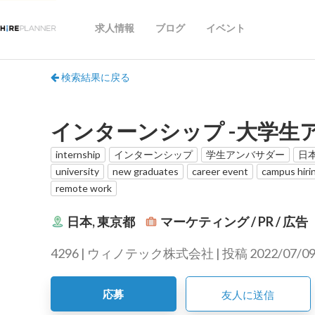
求人情報
ブログ
イベント
検索結果に戻る
インターンシップ -大学生
internship
インターンシップ
学生アンバサダー
日
university
new graduates
career event
campus hiri
remote work
日本, 東京都
マーケティング / PR / 広告
4296 | ウィノテック株式会社 | 投稿 2022/07/0
応募
友人に送信