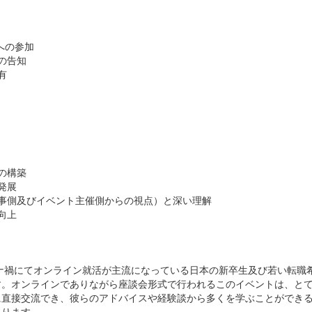
への参加
の告知
有
の構築
発展
人事側及びイベント主催側からの視点）と深い理解
向上
、コロナ禍にてオンライン就活が主流になっている日本の新卒生及び若い転職
す。オンラインでありながら座談会形式で行われるこのイベントは、と
に直接交流でき、彼らのアドバイスや経験談から多くを学ぶことができ
あります。