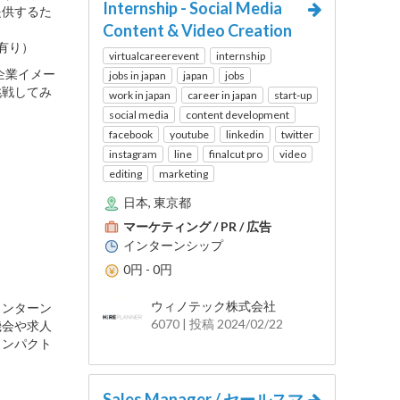
Internship - Social Media
提供するた
Content & Video Creation
有り）
virtualcareerevent
internship
企業イメー
jobs in japan
japan
jobs
挑戦してみ
work in japan
career in japan
start-up
social media
content development
facebook
youtube
linkedin
twitter
instagram
line
finalcut pro
video
editing
marketing
日本, 東京都
マーケティング / PR / 広告
インターンシップ
0円 - 0円
ウィノテック株式会社
インターン
6070 | 投稿 2024/02/22
機会や求人
インパクト
Sales Manager / セールスマ