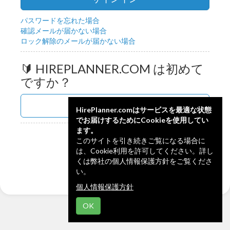
パスワードを忘れた場合
確認メールが届かない場合
ロック解除のメールが届かない場合
🔰 HIREPLANNER.COM は初めて
ですか？
新規アカウントを作成
HirePlanner.comはサービスを最適な状態
でお届けするためにCookieを使用してい
ます。
Powered by:
このサイトを引き続きご覧になる場合に
は、Cookie利用を許可してください。詳し
🇬🇧
くは弊社の個人情報保護方針をご覧くださ
English
い。
個人情報保護方針
OK