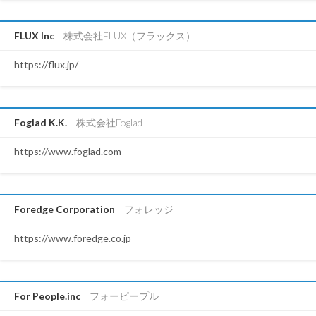
FLUX Inc
株式会社FLUX（フラックス）
https://flux.jp/
Foglad K.K.
株式会社Foglad
https://www.foglad.com
Foredge Corporation
フォレッジ
https://www.foredge.co.jp
For People.inc
フォーピープル