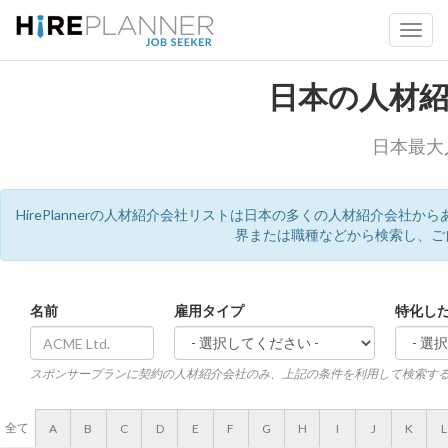
日本の人材
日本最大
HirePlannerの人材紹介会社リストは日本の多くの人材紹介会
界または職種などから検索し、ご
名前
雇用タイプ
特化し
スポンサープランに契約の人材紹介会社のみ、上記の条件を利用して検索す
全て
A
B
C
D
E
F
G
H
I
J
K
L