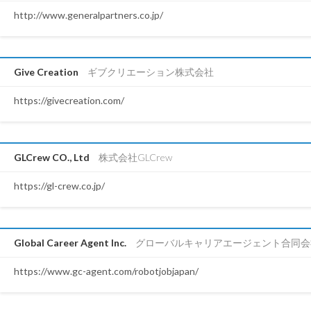
http://www.generalpartners.co.jp/
Give Creation
ギブクリエーション株式会社
https://givecreation.com/
GLCrew CO., Ltd
株式会社GLCrew
https://gl-crew.co.jp/
Global Career Agent Inc.
グローバルキャリアエージェント合同会
https://www.gc-agent.com/robotjobjapan/