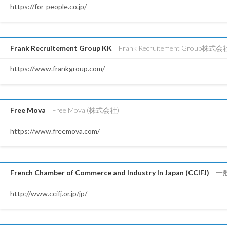
https://for-people.co.jp/
Frank Recruitement Group KK
Frank Recruitement Group株式会
https://www.frankgroup.com/
Free Mova
Free Mova (株式会社)
https://www.freemova.com/
French Chamber of Commerce and Industry In Japan (CCIFJ)
一
http://www.ccifj.or.jp/jp/