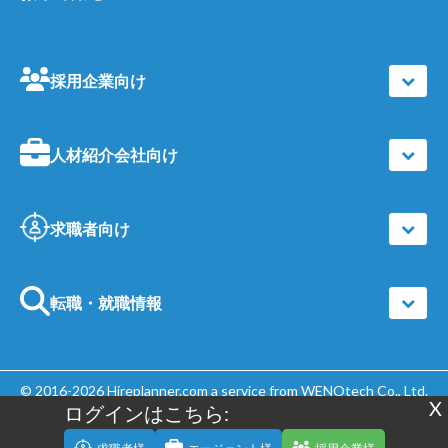
採用企業向け
人材紹介会社向け
求職者向け
転職・就職情報
© 2016-2026
Hireplanner.com
a service from WENOtech Co., Ltd.
X
ログインはこちら:
| All Rights Reserved |
個人情報保護方針