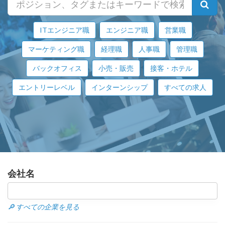
ITエンジニア職
エンジニア職
営業職
マーケティング職
経理職
人事職
管理職
バックオフィス
小売・販売
接客・ホテル
エントリーレベル
インターンシップ
すべての求人
会社名
🔎 すべての企業を見る