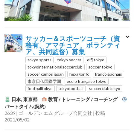
サッカー＆スポーツコーチ（資
格有、アマチュア、ボランティ
ア、共同監督）募集
tokyo sports
tokyo soccer
eifj tokyo
tokyointernationalsoccerclub
soccer tokyo
soccer camps japan
hexagonfc
francojaponais
東京日仏国際学園
ecole française tokyo
footballtokyo
tokyofootball
soccerclubtokyo
日本, 東京都
教育 / トレーニング / コーチング
パートタイム(契約)
2639 | ゴールデン エム グループ合同会社 | 投稿
2021/05/02