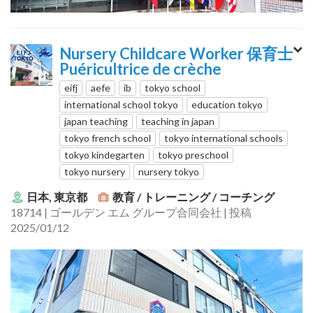
Nursery Childcare Worker 保育士
Puéricultrice de crèche
eifj
aefe
ib
tokyo school
international school tokyo
education tokyo
japan teaching
teaching in japan
tokyo french school
tokyo international schools
tokyo kindegarten
tokyo preschool
tokyo nursery
nursery tokyo
日本, 東京都
教育 / トレーニング / コーチング
18714 | ゴールデン エム グループ合同会社 | 投稿
2025/01/12