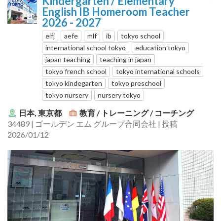
Kindergarten / Elementary
English IB Homeroom Teacher
2026 - 2027
eifj
aefe
mlf
ib
tokyo school
international school tokyo
education tokyo
japan teaching
teaching in japan
tokyo french school
tokyo international schools
tokyo kindegarten
tokyo preschool
tokyo nursery
nursery tokyo
日本, 東京都
教育 / トレーニング / コーチング
34489 | ゴールデン エム グループ合同会社 | 投稿
2026/01/12