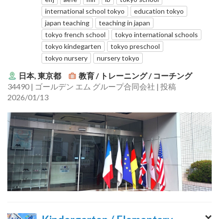
international school tokyo
education tokyo
japan teaching
teaching in japan
tokyo french school
tokyo international schools
tokyo kindegarten
tokyo preschool
tokyo nursery
nursery tokyo
日本, 東京都
教育 / トレーニング / コーチング
34490 | ゴールデン エム グループ合同会社 | 投稿
2026/01/13