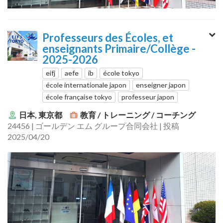
Professeurs des Écoles, et
enseignants Primaire/Collège -
2025-2026
eifj
aefe
ib
école tokyo
école internationale japon
enseigner japon
école française tokyo
professeur japon
日本, 東京都
教育 / トレーニング / コーチング
24456 | ゴールデン エム グループ合同会社 | 投稿
2025/04/20