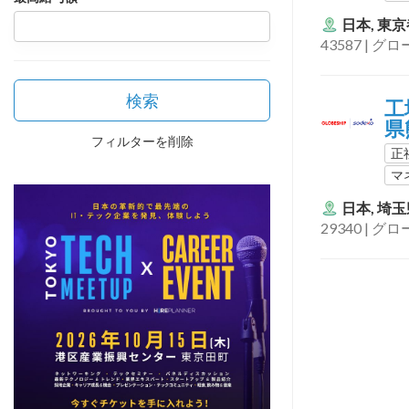
日本, 東
43587 | 
検索
工場
県
フィルターを削除
正
マ
日本, 埼
29340 | 