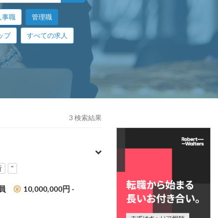
人事職
管理職
ップ
すべての求人
3 検索結果
析
”
員
10,000,000円 -