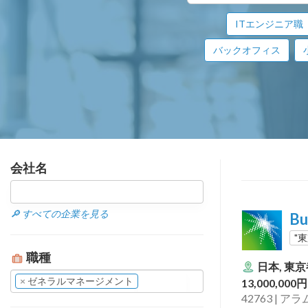
ITエンジニア職
バックオフィス
会社名
🔎 すべての企業を見る
Bu
"
職種
日本, 東
×
ゼネラルマネージメント
13,000,000
42763 | 