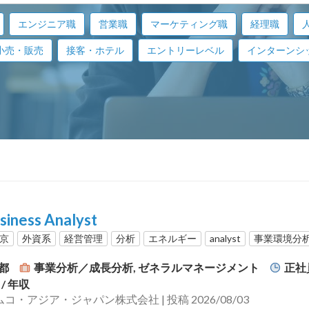
エンジニア職
営業職
マーケティング職
経理職
小売・販売
接客・ホテル
エントリーレベル
インターンシ
siness Analyst
東京
外資系
経営管理
分析
エネルギー
analyst
事業環境分
京都
事業分析／成長分析, ゼネラルマネージメント
正社
円
/ 年収
アラムコ・アジア・ジャパン株式会社 | 投稿 2026/08/03