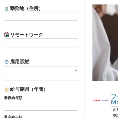
勤務地（住所）
リモートワーク
雇用形態
給与範囲（年間）
フ
最低給与額
M
正
英
最高給与額