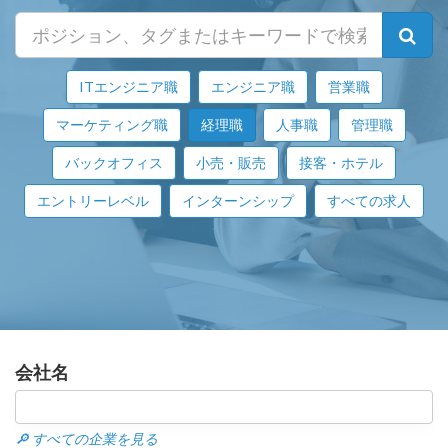
ITエンジニア職
エンジニア職
営業職
マーケティング職
経理職
人事職
管理職
バックオフィス
小売・販売
接客・ホテル
エントリーレベル
インターンシップ
すべての求人
会社名
🔎 すべての企業を見る