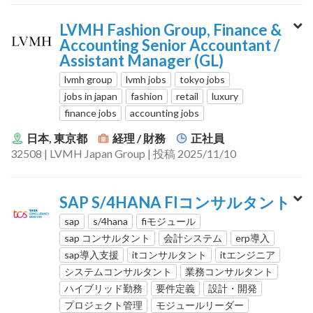
LVMH Fashion Group, Finance &
Accounting Senior Accountant /
Assistant Manager (GL)
lvmh group
lvmh jobs
tokyo jobs
jobs in japan
fashion
retail
luxury
finance jobs
accounting jobs
日本, 東京都
経理 / 財務
正社員
32508 | LVMH Japan Group | 投稿 2025/11/10
SAP S/4HANA FIコンサルタント
sap
s/4hana
fiモジュール
sap コンサルタント
会計システム
erp導入
sap導入支援
itコンサルタント
itエンジニア
システムコンサルタント
業務コンサルタント
ハイブリッド勤務
要件定義
設計・開発
プロジェクト管理
モジュールリーダー