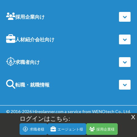
採用企業向け
人材紹介会社向け
求職者向け
転職・就職情報
© 2016-2026
Hireplanner.com
a service from WENOtech Co., Ltd.
X
ログインはこちら:
| All Rights Reserved |
個人情報保護方針
求職者様
エージェント様
採用企業様