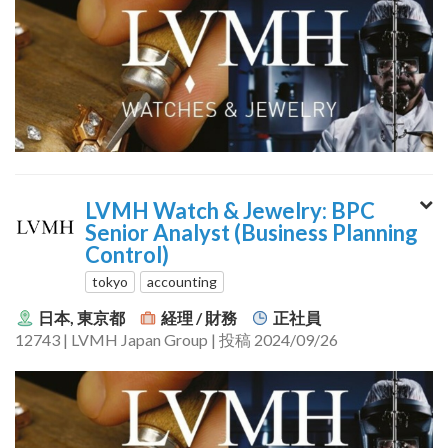
LVMH Watch & Jewelry: BPC
Senior Analyst (Business Planning
Control)
tokyo
accounting
日本, 東京都
経理 / 財務
正社員
12743 | LVMH Japan Group | 投稿 2024/09/26