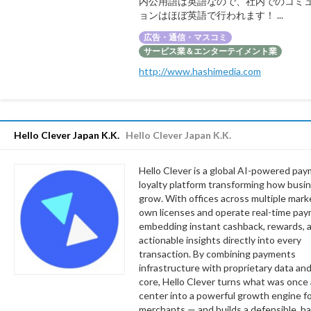
内公用語は英語なので、社内でのコミ
ョンはほぼ英語で行われます！ ...
広告・通信・マスコミ
サービス業＆エンターテイメント業
http://www.hashimedia.com
Hello Clever Japan K.K.
Hello Clever Japan K.K.
Hello Clever is a global AI-powered pa
loyalty platform transforming how busi
grow. With offices across multiple mark
own licenses and operate real-time paym
embedding instant cashback, rewards, 
actionable insights directly into every
transaction. By combining payments
infrastructure with proprietary data and
core, Hello Clever turns what was once 
center into a powerful growth engine f
merchants — and builds a defensible, ha