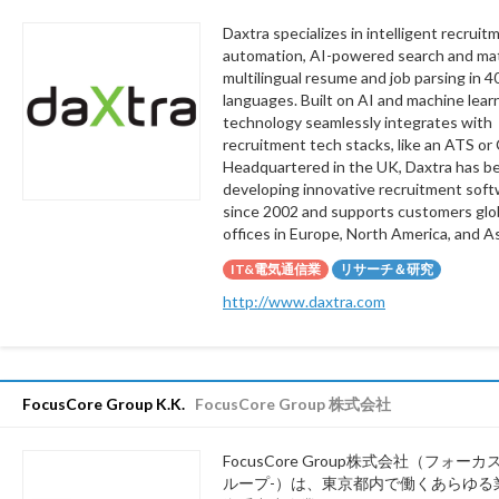
Daxtra specializes in intelligent recruit
automation, AI-powered search and ma
multilingual resume and job parsing in 4
languages. Built on AI and machine learn
technology seamlessly integrates with
recruitment tech stacks, like an ATS or
Headquartered in the UK, Daxtra has b
developing innovative recruitment sof
since 2002 and supports customers glob
offices in Europe, North America, and As
IT&電気通信業
リサーチ＆研究
http://www.daxtra.com
FocusCore Group K.K.
FocusCore Group 株式会社
FocusCore Group株式会社（フォー
ループ-）は、東京都内で働くあらゆる