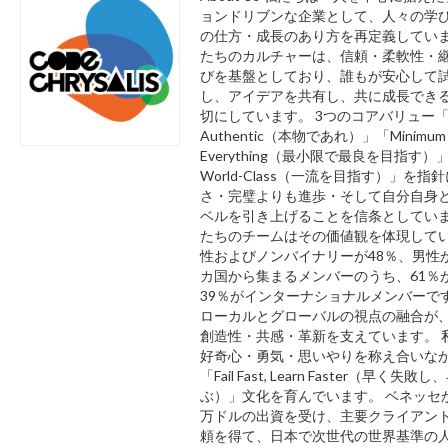
ョンドリブンな企業として、人々の学
の仕方・成長のあり方を再定義していま
たちのカルチャーは、信頼・柔軟性・
びを基盤としており、誰もが安心して
し、アイデアを共有し、共に成長でき
切にしています。 3つのコアバリュー「
Authentic（本物であれ）」「Minimum V
Everything（最小限で最良を目指す）
World-Class（一流を目指す）」を指
さ・完璧よりも進歩・そして自分自身
ベルを引き上げることを信条としていま
たちのチームはその価値観を体現して
性およびノンバイナリーが48％、男性が
カ国から集まるメンバーのうち、61％
39％がインターナショナルメンバーです
ローカルとグローバルの視点の融合が
創造性・共感・革新を支えています。 
好奇心・勇気・思いやりを称え合いな
「Fail Fast, Learn Faster（早く失敗
ぶ）」文化を育んでいます。 ベネッセか
万ドルの出資を受け、主要クライアン
頼を得て、日本で次世代の世界基準の