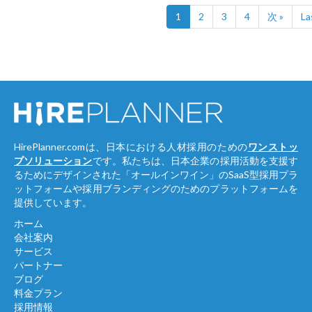
1
2
3
4
次 »
La
HirePlanner.comは、日本における人材採用のための
ワンストッ
プソリューション
です。私たちは、日本企業の採用活動を支援す
るためにデザインされた「オールインワイン」のSaaS型採用プラ
ットフォームや採用ブランディングのためのプラットフォームを
提供しています。
ホーム
会社案内
サービス
パートナー
ブログ
料金プラン
採用情報