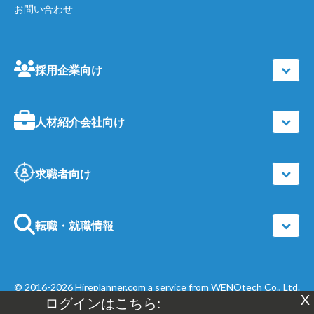
お問い合わせ
採用企業向け
人材紹介会社向け
求職者向け
転職・就職情報
© 2016-2026
Hireplanner.com
a service from WENOtech Co., Ltd.
X
ログインはこちら:
| All Rights Reserved |
個人情報保護方針