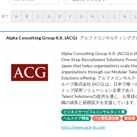
全て
A
B
C
D
E
F
G
H
I
J
K
L
Alpha Consulting Group K.K. (ACG)
アルファコンサルティンググルー
Alpha Consulting Group K.K. (ACG) is t
One-Stop Recruitment Solutions Provid
Japan that helps organizations scale the
organizations through our Modular Tale
Solutions offering. アルファコンサ
ループ株式会社 (ACG) は、日本で唯
トップ採用ソリューション企業であり、Mo
Talent Solutionsの提供を通じ、お
織の成長と規模拡大を支援しています
ビジネスサービス&コンサルタント業
ヘルスケア関係
IT&電気通信業
製造業
http://www.acg-jp.com