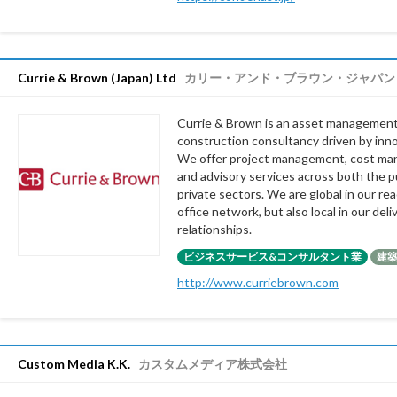
Currie & Brown (Japan) Ltd
カリー・アンド・ブラウン・ジャパン
Currie & Brown is an asset managemen
construction consultancy driven by inno
We offer project management, cost m
and advisory services across both the p
private sectors. We are global in our re
office network, but also local in our deli
relationships.
ビジネスサービス&コンサルタント業
建
http://www.curriebrown.com
Custom Media K.K.
カスタムメディア株式会社