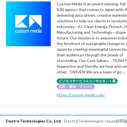
Custom Media is an award-winning, full-
B2B agency that connects Japan with t
delivering data-driven, creative marketi
solutions to help our clients in revoluti
industries—AI, Clean Energy, Fintech, H
Manufacturing and Technology—shape
future. Our mission is to empower indus
the forefront of sustainable change to 
Japan by creating meaningful connectio
their audiences through the power of
storytelling. Our Core Values: - TEAM
Supportive and friendly, we hear and car
other. - DRIVEN:We are a team of go-...
ビジネスサービス&コンサルタント業
広告・通信・マスコミ
https://custom-media.com/
Daxtra Technologies Co., Ltd.
Daxtra Technologies Japan合同