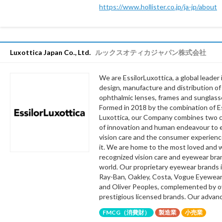
https://www.hollister.co.jp/ja-jp/about
Luxottica Japan Co., Ltd.
ルックスオティカジャパン株式会社
We are EssilorLuxottica, a global leader 
design, manufacture and distribution of
ophthalmic lenses, frames and sunglass
Formed in 2018 by the combination of Es
Luxottica, our Company combines two 
of innovation and human endeavour to 
vision care and the consumer experien
it. We are home to the most loved and w
recognized vision care and eyewear bra
world. Our proprietary eyewear brands 
Ray-Ban, Oakley, Costa, Vogue Eyewear
and Oliver Peoples, complemented by o
prestigious licensed brands. Our advance
FMCG（消費財）
製造業
小売業