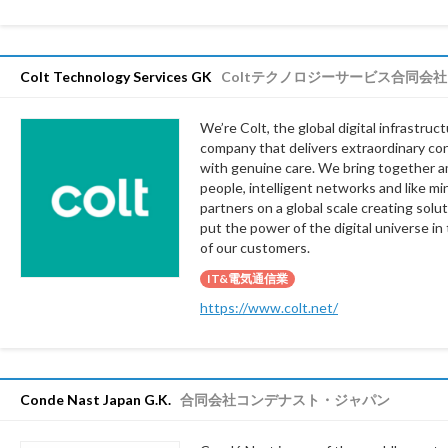
Colt Technology Services GK
Coltテクノロジーサービス合同会社
We’re Colt, the global digital infrastruc
company that delivers extraordinary co
with genuine care. We bring together 
people, intelligent networks and like m
partners on a global scale creating solu
put the power of the digital universe in
of our customers.
IT&電気通信業
https://www.colt.net/
Conde Nast Japan G.K.
合同会社コンデナスト・ジャパン