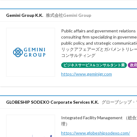
Gemini Group K.K.
株式会社Gemini Group
Public affairs and government relations
consulting firm specializing in governmen
public policy, and strategic communica
リックアフェアーズとガバメントリレ
コンサルティング
ビジネスサービス&コンサルタント業
政
https://www.geminigr.com
GLOBESHIP SODEXO Corporate Services K.K.
グローブシップ・
Integrated Facility Management 
理）
https://www.globeshipsodexo.com/