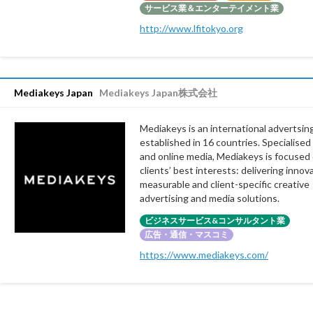
サービス業＆エンターテイメント業
http://www.lfitokyo.org
Mediakeys Japan
Mediakeys Japan株式会社
Mediakeys is an international advertsi
established in 16 countries. Specialised 
and online media, Mediakeys is focused 
clients’ best interests: delivering innova
measurable and client-specific creative
advertising and media solutions.
ビジネスサービス&コンサルタント業
広告・通信・マスコミ
https://www.mediakeys.com/