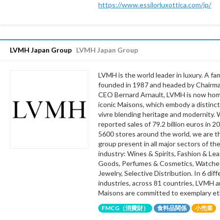
https://www.essilorluxottica.com/jp/
LVMH Japan Group
LVMH Japan Group
LVMH is the world leader in luxury. A fa
founded in 1987 and headed by Chairm
CEO Bernard Arnault, LVMH is now hom
iconic Maisons, which embody a distinct
vivre blending heritage and modernity. 
reported sales of 79.2 billion euros in 2
5600 stores around the world, we are t
group present in all major sectors of the
industry: Wines & Spirits, Fashion & Le
Goods, Perfumes & Cosmetics, Watche
Jewelry, Selective Distribution. In 6 dif
industries, across 81 countries, LVMH a
Maisons are committed to exemplary ethi
FMCG（消費財）
食料品関係
小売業