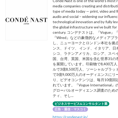
Condé Nast is one of the world's most
media companies creating and distribut
type of media today — print, video and fil
audio and social – widening our influen
technological innovation and by fully le
the global infrastructure we've built for
century. コンデナストは、『Vogue』
『Wired』などの象徴的なメディアブ
し、ニューヨークとロンドン本社を拠
ンス、ドイツ、 インド、イタリア、日
シコ、ラテンアメリカ、ロシア、スペ
国、台湾、英国、米国を含む世界31の
を展開しています。印刷物で8,400万
ルで3億8,500万人、ソーシャルプラッ
で3億9,000万人のオーディエンスにリ
り、ビデオコンテンツは、毎月10億回
れています。『Vogue Internationa
グローバルオーディエンス調査のため
ティ、そし...
ビジネスサービス&コンサルタント業
広告・通信・マスコミ
https://condenast.jp/