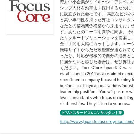
資系中小企業がミドル〜シニアレベル
シップ人材を効率よく採用するために、2
に設立された会社です。 高度なビジネ
と高い専門性を持った弊社コンサルタ
なたとの信頼関係構築から採用をお手
す。あなたのニーズを真摯に聞き、そ
たリクルートソリューションを提案し
金、手間を大幅にカットします。エー
転職サイトからただ履歴書が送られて
ったり、対応が機械的で自分の必要と
に届かないと感じた場合は、ぜひ弊社
ください。 FocusCore Japan K.K. was
established in 2011 as a retained execu
recruitment company focused helping f
business in Tokyo across various industr
leadership positions. You will partner w
level consultants who focus on building
relationships. They listen to your ne...
ビジネスサービス&コンサルタント業
http://www.japan.focuscoregroup.com/