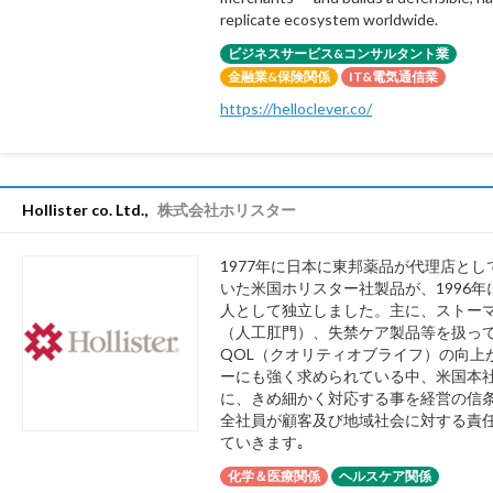
replicate ecosystem worldwide.
ビジネスサービス&コンサルタント業
金融業&保険関係
IT&電気通信業
https://helloclever.co/
Hollister co. Ltd.,
株式会社ホリスター
1977年に日本に東邦薬品が代理店とし
いた米国ホリスター社製品が、1996年
人として独立しました。主に、ストー
（人工肛門）、失禁ケア製品等を扱っ
QOL（クオリティオブライフ）の向上
ーにも強く求められている中、米国本
に、きめ細かく対応する事を経営の信
全社員が顧客及び地域社会に対する責
ていきます｡
化学＆医療関係
ヘルスケア関係