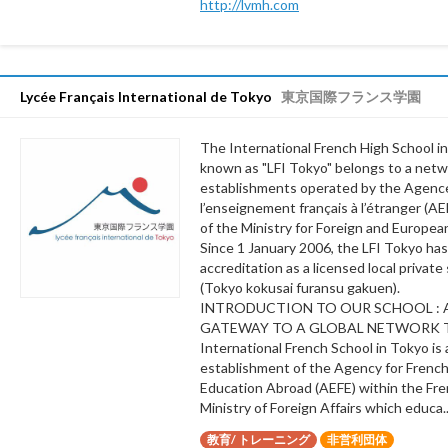
http://lvmh.com
Lycée Français International de Tokyo
東京国際フランス学園
The International French High School i
known as "LFI Tokyo" belongs to a netw
establishments operated by the Agenc
l’enseignement français à l’étranger (AE
of the Ministry for Foreign and European
Since 1 January 2006, the LFI Tokyo ha
accreditation as a licensed local private
(Tokyo kokusai furansu gakuen).
INTRODUCTION TO OUR SCHOOL : 
GATEWAY TO A GLOBAL NETWORK 
International French School in Tokyo is 
establishment of the Agency for Frenc
Education Abroad (AEFE) within the Fr
Ministry of Foreign Affairs which educa..
教育/ トレーニング
非営利団体