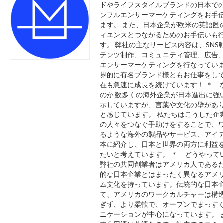
ドやライフスタイルブランドの日本での
ンフルエンサーマーケティングをお手
ます。 また、日本企業が欧米の英語圏
ィエンスとつながるためのお手伝いも
す。 弊社の主なサービス内容は、SNS
テンツ制作、コミュニティ管理、広告
エンサーマーケティングを行なっていま
界的に有名ブランド様ともお仕事をし
在も急速に成長を続けています！ ＊ 
のか 数多くの海外企業が日本進出に強
示していますが、言葉や文化の壁があ
と感じています。 私たちはこうした企
の人々をつなぐ手助けをすることで、
るような海外の製品やサービス、アイ
本に紹介し、日本と世界の両方に利益
たいと考えています。 ＊ どうやって
弊社の共同創業者はアメリカ人である
的な日本企業とはまったく異なるアメ
ム文化を持っています。伝統的な日本
て、アメリカのワークカルチャーは構
ぎず、より柔軟で、オープンでまっす
ニケーションが中心になっています。 