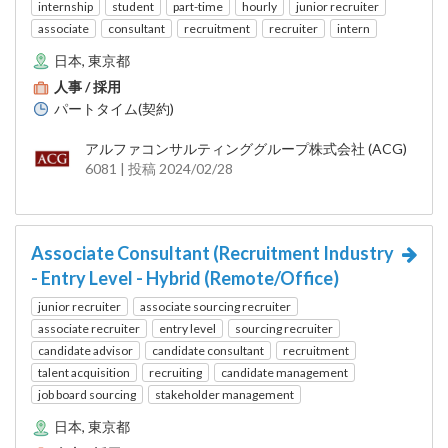
internship
student
part-time
hourly
junior recruiter
associate
consultant
recruitment
recruiter
intern
日本, 東京都
人事 / 採用
パートタイム(契約)
アルファコンサルティンググループ株式会社 (ACG)
6081 | 投稿 2024/02/28
Associate Consultant (Recruitment Industry
- Entry Level - Hybrid (Remote/Office)
junior recruiter
associate sourcing recruiter
associate recruiter
entry level
sourcing recruiter
candidate advisor
candidate consultant
recruitment
talent acquisition
recruiting
candidate management
job board sourcing
stakeholder management
日本, 東京都