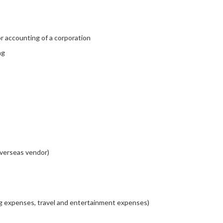
or accounting of a corporation
ng
overseas vendor)
g expenses, travel and entertainment expenses)