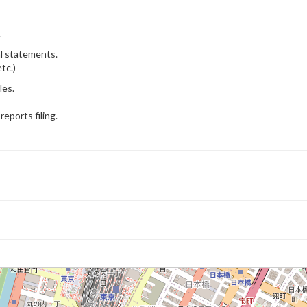
.
al statements.
tc.)
les.
eports filing.