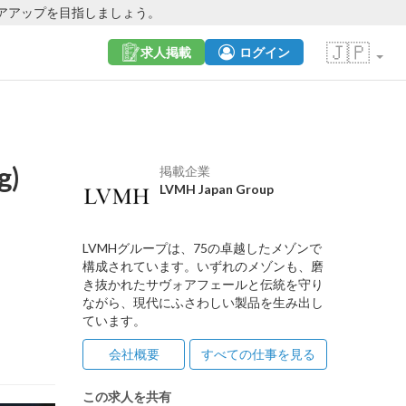
アアップを目指しましょう。
🇯🇵
求人掲載
ログイン
g)
掲載企業
LVMH Japan Group
LVMHグループは、75の卓越したメゾンで
構成されています。いずれのメゾンも、磨
き抜かれたサヴォアフェールと伝統を守り
ながら、現代にふさわしい製品を生み出し
ています。
会社概要
すべての仕事を見る
この求人を共有