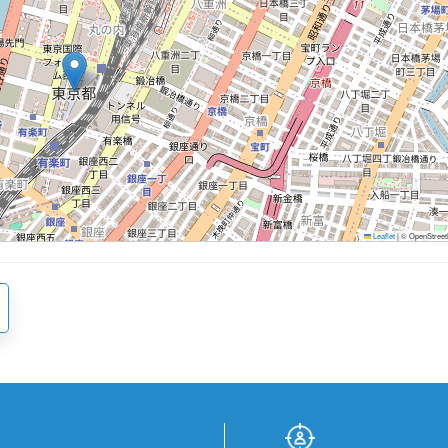
Leaflet
|
© OpenStreetM