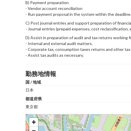
B) Payment preparation
- Vendor account reconciliation
- Run payment proposal in the system within the deadline
C) Post journal entries and support preparation of financi
- Journal entries (prepaid expenses, cost reclassification, e
D) Assist in preparation of audit and tax returns working fi
- Internal and external audit matters.
- Corporate tax, consumption taxes returns and other tax r
- Assist tax audits as necessary.
勤務地情報
国 / 地域
日本
都道府県
東京都
+
−