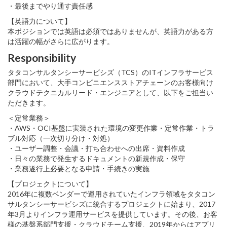
・最後までやり通す責任感
【英語力について】
本ポジションでは英語は必須ではありませんが、英語力がある方
は活躍の幅がさらに広がります。
Responsibility
タタコンサルタンシーサービシズ（TCS）のITインフラサービス
部門において、大手コンビニエンスストアチェーンのお客様向け
クラウドテクニカルリード・エンジニアとして、以下をご担当い
ただきます。
＜定常業務＞
・AWS・OCI基盤に実装された環境の変更作業・定常作業・トラ
ブル対応（一次切り分け・対処）
・ユーザー調整・会議・打ち合わせへの出席・資料作成
・日々の業務で発生するドキュメントの新規作成・保守
・業務遂行上必要となる申請・手続きの実施
【プロジェクトについて】
2016年に複数ベンダーで運用されていたインフラ領域をタタコン
サルタンシーサービシズに統合するプロジェクトに始まり、2017
年3月よりインフラ運用サービスを提供しています。その後、お客
様の基盤系部門支援・クラウドチーム支援、2019年からはアプリ