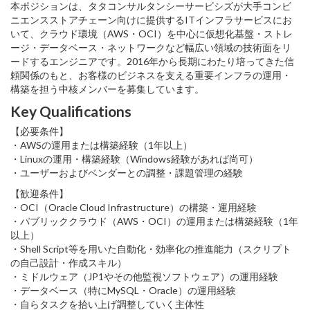
本ポジションは、タタコンサルタンシーサービシズが大手コンビ
ニエンスストアチェーン向けに提供するITインフラサービスにお
いて、クラウド環境（AWS・OCI）を中心に仮想化基盤・ストレ
ージ・データベース・ネットワークなど幅広い領域の技術面をリ
ードするエンジニアです。2016年から長期にわたり培ってきた信
頼関係のもと、お客様のビジネスを支える重要インフラの運用・
構築を担う中核メンバーを募集しています。
Key Qualifications
【必要条件】
・AWSの運用または構築経験（1年以上）
・Linuxの運用・構築経験（Windows経験があれば尚可）
・ユーザーおよびベンダーとの調整・課題管理の経験
【歓迎条件】
・OCI（Oracle Cloud Infrastructure）の構築・運用経験
・パブリッククラウド（AWS・OCI）の運用または構築経験（1年
以上）
・Shell Script等を用いた自動化・効率化の推進能力（スクリプト
の自己設計・作成スキル）
・ミドルウェア（JP1やその他監視ソフトウェア）の運用経験
・データベース（特にMySQL・Oracle）の運用経験
・自らタスクを拾い上げ調整していく主体性