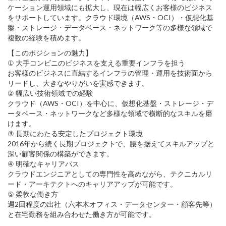
ケーション運用領域にも拡大し、現在は幅広くお客様のビジネス
をサポートしています。クラウド環境（AWS・OCI）・仮想化基
盤・ストレージ・データベース・ネットワーク等の多様な領域で
複数の経験を積めます。
【このポジションの魅力】
① 大手コンビニのビジネスを支える重要インフラを担う
お客様のビジネスに直結するインフラの管理・運用を技術面から
リードし、大きなやりがいを実感できます。
② 幅広い技術領域での経験
クラウド（AWS・OCI）を中心に、仮想化基盤・ストレージ・デ
ータベース・ネットワークなど多様な領域で横断的なスキルを磨
けます。
③ 長期にわたる安定したプロジェクト環境
2016年から続く長期プロジェクトで、腰を据えてスキルアップと
深い顧客関係の構築ができます。
④ 明確なキャリアパス
クラウドエンジニアとしての専門性を高めながら、テクニカルリ
ード・アーキテクトへのキャリアアップが可能です。
⑤ 柔軟な働き方
週2回程度の出社（六本木オフィス・データセンター・顧客先等）
と在宅勤務を組み合わせた働き方が可能です。