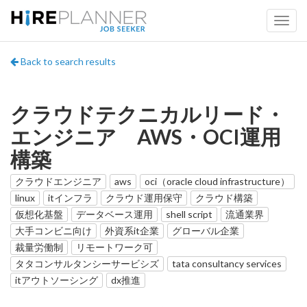
Back to search results
クラウドテクニカルリード・
エンジニア AWS・OCI運用
構築
クラウドエンジニア
aws
oci（oracle cloud infrastructure）
linux
itインフラ
クラウド運用保守
クラウド構築
仮想化基盤
データベース運用
shell script
流通業界
大手コンビニ向け
外資系it企業
グローバル企業
裁量労働制
リモートワーク可
タタコンサルタンシーサービシズ
tata consultancy services
itアウトソーシング
dx推進