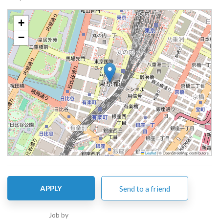
+
−
Leaflet
|
© OpenStreetMap contributors
APPLY
Send to a friend
Job by