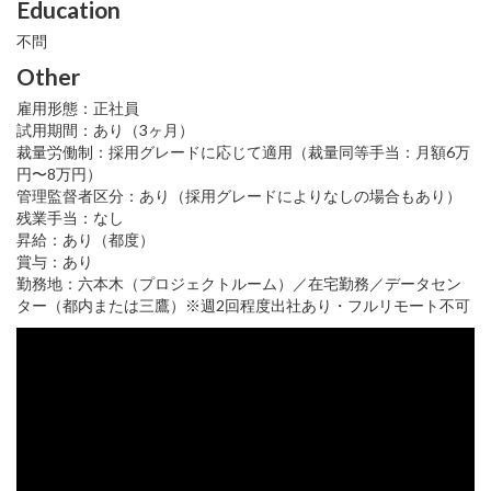
Education
不問
Other
雇用形態：正社員
試用期間：あり（3ヶ月）
裁量労働制：採用グレードに応じて適用（裁量同等手当：月額6万
円〜8万円）
管理監督者区分：あり（採用グレードによりなしの場合もあり）
残業手当：なし
昇給：あり（都度）
賞与：あり
勤務地：六本木（プロジェクトルーム）／在宅勤務／データセン
ター（都内または三鷹）※週2回程度出社あり・フルリモート不可