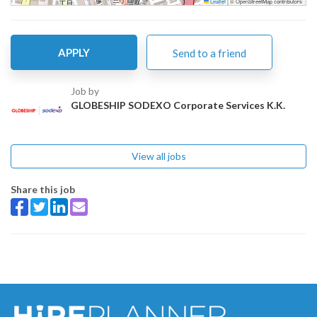
Leaflet
|
© OpenStreetMap contributors
APPLY
Send to a friend
Job by
GLOBESHIP SODEXO Corporate Services K.K.
View all jobs
Share this job