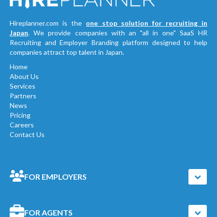
Hireplanner.com is the
one stop solution for recruiting in
Japan
. We provide companies with an "all in one" SaaS HR
Recruiting and Employer Branding platform designed to help
companies attract top talent in Japan.
Home
About Us
Services
Partners
News
Pricing
Careers
Contact Us
FOR EMPLOYERS
FOR AGENTS