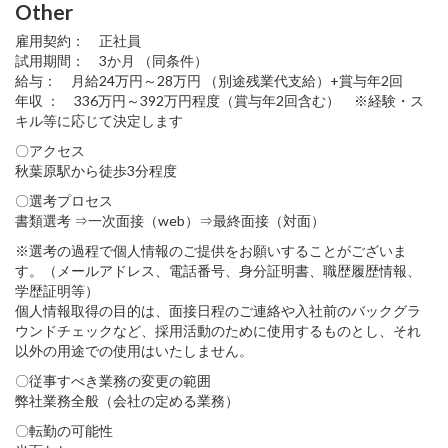
Other
雇用契約： 正社員
試用期間： 3か月 （同条件）
給与： 月給24万円～28万円 （別途残業代支給）+賞与年2回
年収 ： 336万円～392万円程度（賞与年2回含む） ※経験・ス
キル等に応じて決定します
〇アクセス
秋葉原駅から徒歩3分程度
〇選考プロセス
書類選考 ⇒一次面接（web）⇒最終面接（対面）
※選考の過程で個人情報のご提供をお願いすることがございま
す。（メールアドレス、電話番号、身分証明書、職歴履歴情報、
学歴証明等）
個人情報取得の目的は、面接日程のご連絡や入社前のバックグラ
ウンドチェックなど、採用活動のために使用するものとし、それ
以外の用途での使用はいたしません。
〇従事すべき業務の変更の範囲
弊社業務全般（会社の定める業務）
〇転勤の可能性