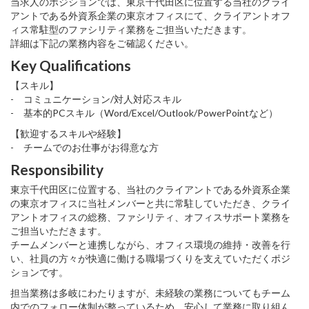
当求人のポジションでは、東京千代田区に位置する当社のクライ
アントである外資系企業の東京オフィスにて、クライアントオフ
ィス常駐型のファシリティ業務をご担当いただきます。
詳細は下記の業務内容をご確認ください。
Key Qualifications
【スキル】
- コミュニケーション/対人対応スキル
- 基本的PCスキル（Word/Excel/Outlook/PowerPointなど）
【歓迎するスキルや経験】
- チームでのお仕事がお得意な方
Responsibility
東京千代田区に位置する、当社のクライアントである外資系企業
の東京オフィスに当社メンバーと共に常駐していただき、クライ
アントオフィスの総務、ファシリティ、オフィスサポート業務を
ご担当いただきます。
チームメンバーと連携しながら、オフィス環境の維持・改善を行
い、社員の方々が快適に働ける職場づくりを支えていただくポジ
ションです。
担当業務は多岐にわたりますが、未経験の業務についてもチーム
内でのフォロー体制が整っているため、安心して業務に取り組ん