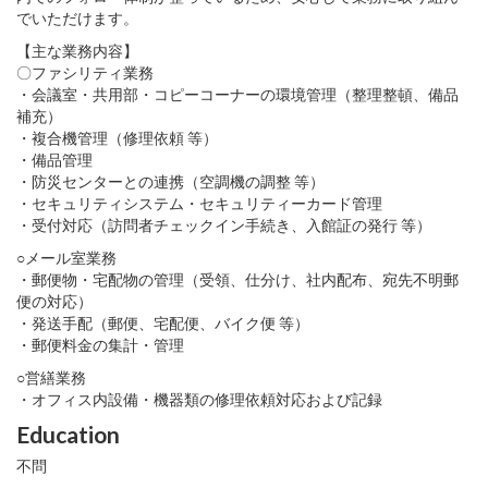
でいただけます。
【主な業務内容】
〇ファシリティ業務
・会議室・共用部・コピーコーナーの環境管理（整理整頓、備品
補充）
・複合機管理（修理依頼 等）
・備品管理
・防災センターとの連携（空調機の調整 等）
・セキュリティシステム・セキュリティーカード管理
・受付対応（訪問者チェックイン手続き、入館証の発行 等）
○メール室業務
・郵便物・宅配物の管理（受領、仕分け、社内配布、宛先不明郵
便の対応）
・発送手配（郵便、宅配便、バイク便 等）
・郵便料金の集計・管理
○営繕業務
・オフィス内設備・機器類の修理依頼対応および記録
Education
不問