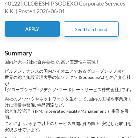
40122 | GLOBESHIP SODEXO Corporate Services
K.K. | Posted 2026-06-01
APPLY
Send to a friend
Summary
国内外大手2社の合弁会社で､高い安定性を実現！
ビルメンテナンスの国内パイオニアであるグローブシップ㈱と、
世界の総合施設管理大手の仏ソデクソ (Sodexo S.A.) との合弁会社
が、
｢グローブシップ･ソデクソ･コーポレートサービス株式会社｣です｡
両社のノウハウやネットワークを生かして､国内の工場や事業所向
けに清掃や警備､備品調達など､
総合施設管理（IFM: Integrated Facility Management ）事業を展
開｡
これにより､今まで以上のサービス展開､質の向上､安定した取引を
実現させています｡