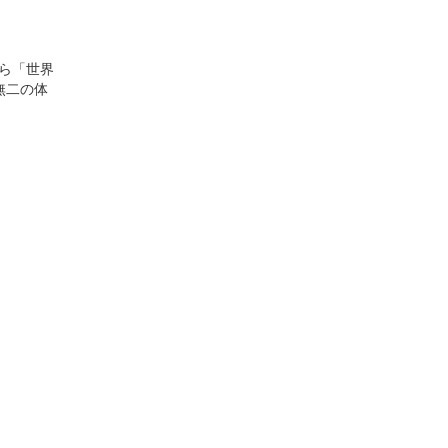
から「世界
無二の体