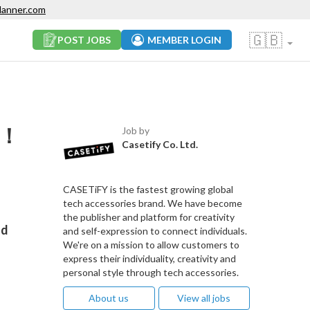
lanner.com
🇬🇧
POST JOBS
MEMBER LOGIN
境！
Job by
Casetify Co. Ltd.
CASETiFY is the fastest growing global
tech accessories brand. We have become
the publisher and platform for creativity
ld
and self-expression to connect individuals.
We're on a mission to allow customers to
express their individuality, creativity and
personal style through tech accessories.
About us
View all jobs