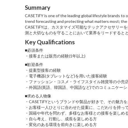
Summary
CASETiFY is one of the leading global lifestyle brands to
trend forecasting and protecting what matters most; the 
CASETiFYは、カスタマイズ可能なテックアクセサリ
測と大切なものを守ることにおいて業界をリードすると
Key Qualifications
■必須条件
・接客または販売の経験(1年以上)
■歓迎条件
・提案型接客の経験
・電子機器(タブレットなど)を用いた接客経験
・ファッション・コスメ・ライフスタイル雑貨等の小売
・外国語(英語、韓国語、中国語など)でのコミュニケー
■求める人物像
・CASETiFYというブランドや製品が好きで、その魅力
・お客様一人ひとりに合わせた提案に、こだわりを持っ
・国籍や年代を問わず、多様なお客様との接客を楽しめ
・自ら考え、行動し、成長を楽しめる方
・変化のある環境を前向きに楽しめる方