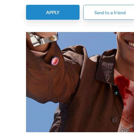
APPLY
Send to a friend