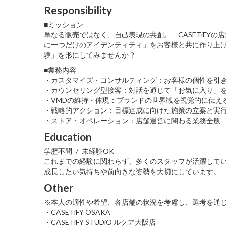
Responsibility
■ミッション
単なる販売ではなく、自己表現の共創。 CASETiFY
に一つだけのアイデンティティ」をお客様と共に作り上げ
験」を形にしてみませんか？
■業務内容
・カスタマイズ・コンサルティング：お客様の個性を引
・カウンセリング型接客：対話を通じて「お気に入り」
・VMDの維持・体現：ブランドの世界観を視覚的に伝え
・戦略的アクション：目標達成に向けた施策の立案と実
・ストア・オペレーション：店舗運営に関わる業務全般
Education
学歴不問 / 未経験OK
これまでの経験に関わらず、多くのスタッフが活躍して
成長したい気持ちや前向きな姿勢を大切にしています。
Other
※本人の適性や希望、各店舗の状況を考慮し、選考を通
・CASETiFY OSAKA
・CASETiFY STUDiO ルクア大阪店