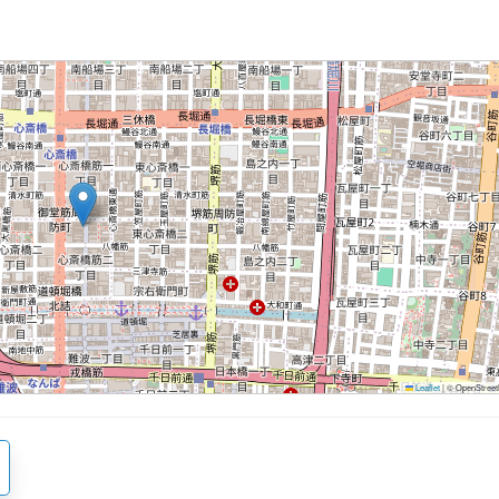
Leaflet
|
© OpenStreetM