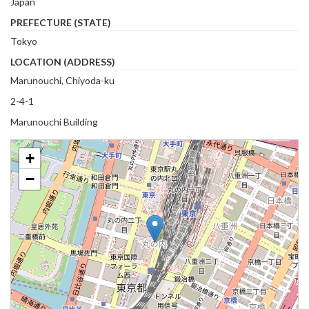
Japan
PREFECTURE (STATE)
Tokyo
LOCATION (ADDRESS)
Marunouchi, Chiyoda-ku
2-4-1
Marunouchi Building
+
−