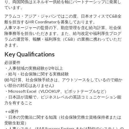
り、両国関係はエネルギー供給を軸にパートナーシップに発展し
ています。
アラムコ・アジア・ジャパンではこの度、日本オフィスでC&B全
般を担当するHR Coordinatorを募集しております。
人事マネージャーの監督の下、勤怠管理を含む給与計算、社会保
険事務等を担当いただきます。また、給与改定や福利厚生プログ
ラムの運営等、報酬・福利厚生（C&B）の業務に携わっていただ
きます。
Key Qualifications
必須要件
・人事領域の実務経験が2年以上
・給与・社会保険に関する実務経験
(給与計算、社会保険手続きは、アウトソースをしているので細か
い部分の対応はありません)
・Microsoft Excel（VLOOKUP、ピボットテーブルなど）
・日本語が流暢で、ビジネスレベルの英語コミュニケーション能
力を有すること
＋α要件
・日本の労働法に関する知識（社会保険労務士資格保持者または
受験生歓迎）
・人事システム（SAP Success Factors または類似のシステム）の