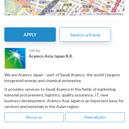
Leaflet
|
© OpenStreetMap contributors
APPLY
Send to a friend
Job by
Aramco Asia Japan K.K.
We are Aramco Japan – part of Saudi Aramco, the world’s largest
integrated energy and chemical enterprise.
It provides services to Saudi Aramco in the fields of marketing,
material procurement, logistics, quality assurance, IT, new
business development. Aramco Asia Japan is an important base for
services and materials in the Asian region.
About us
View all jobs