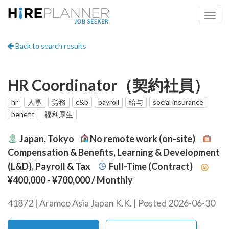
Back to search results
HR Coordinator（契約社員）
hr
人事
労務
c&b
payroll
給与
social insurance
benefit
福利厚生
Japan, Tokyo
No remote work (on-site)
Compensation & Benefits, Learning & Development
(L&D), Payroll & Tax
Full-Time (Contract)
¥400,000 - ¥700,000
/ Monthly
41872 | Aramco Asia Japan K.K. | Posted 2026-06-30