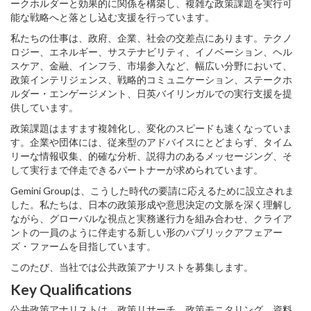
ークホルダーと効果的に関係を構築し、複雑な政策課題を実行可
能な戦略へと落とし込む支援を行っています。
私たちの仕事は、政府、企業、社会の交差点にあります。テクノ
ロジー、エネルギー、サステナビリティ、イノベーション、ヘル
スケア、金融、インフラ、市場参入など、幅広い分野において、
政策インテリジェンス、戦略的コミュニケーション、ステークホ
ルダー・エンゲージメント、日英バイリンガルでの実行支援を提
供しています。
政策課題はますます複雑化し、変化のスピードも速くなっていま
す。企業や団体には、従来型のアドバイスにとどまらず、タイム
リーな情報収集、的確な分析、説得力のあるメッセージング、そ
して実行まで伴走できるパートナーが求められています。
Gemini Groupは、こうした時代の要請に応えるために設立されま
した。私たちは、日本の政策形成や意思決定の文脈を深く理解し
ながら、グローバルな視点と実務遂行力を組み合わせ、クライア
ントの一員のように伴走する新しい形のパブリックアフェアー
ズ・ファームを目指しています。
このたび、当社では公共政策アナリストを募集します。
Key Qualifications
公共政策アナリストは、政策リサーチ、政策モニタリング、資料