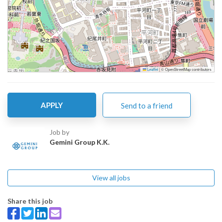
Leaflet
|
© OpenStreetMap contributors
APPLY
Send to a friend
Job by
Gemini Group K.K.
View all jobs
Share this job