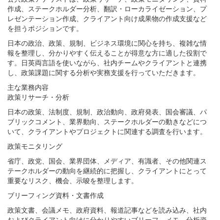
作成、ステークホルダー分析、翻訳・ローカライゼーション、プ
レゼンテーション作成、クライアント向け成果物の作成支援など
を担うポジションです。
日本の政治、政策、規制、ビジネス環境に関心を持ち、複雑な情
報を整理し、分かりやすく伝えることが得意な方に適した役割で
す。日英両言語を使いながら、社内チームやクライアントと連携
し、政策課題に関する分析や実務支援を行っていただきます。
主な業務内容
政策リサーチ・分析
日本の政策、法制度、規制、政治動向、政府発表、国会審議、パ
ブリックコメント、業界動向、ステークホルダーの動きなどにつ
いて、クライアントやプロジェクトに関連する調査を行います。
政策モニタリング
省庁、政党、国会、業界団体、メディア、有識者、その他関連ス
テークホルダーの動向を継続的に把握し、クライアントにとって
重要なリスク、機会、示唆を整理します。
ブリーフィング資料・文書作成
政策文書、会議メモ、政府資料、報道記事などを読み込み、社内
およびクライアント向けに分かりやすいブリーフ、メモ、分析資