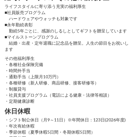
ライフスタイルに寄り添う充実の福利厚生
■社員販売プログラム
ハードウェアやウォッチも対象です
■永年勤続表彰
勤続5年ごとに、感謝のしるしとしてギフトを贈呈しています
■マイルストーンプログラム
結婚・出産・定年退職に記念品を贈呈。人生の節目をお祝いし
ます
その他福利厚生
・各種社会保険完備
・時間外手当
・通勤手当（上限月10万円）
・各種研修（新人研修、商品研修、接客研修等）
・制服貸与
・社員支援プログラム（電話による健康・法律等相談）
・定期健康診断
休日休暇
・シフト制公休日（月9～11日）※年間休日：123日(2026年度)
・年次有給休暇
・季節休暇（夏季休暇5日間・冬期休暇5日間）