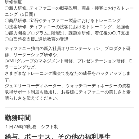
研修制度
〇新人研修…ティファ二ーの概要説明、商品・接客におけるトレー
ニング（5日間）
〇商品研修…宝石やティファ二ー製品におけるトレーニング
〇接客研修…ティファニーの接客におけるトレーニング、勉強会
〇能力開発プログラム…階層別、課題別研修、着任後のOJT支援
〇自己啓発支援…通信教育の受講
ティファニー独自の新入社員オリエンテーション、プロダクト研
修、リーダーシップ研修や、
LVMHグループのマネジメント研修、プレゼンテーション研修、E
ラーニングなど、
さまざまなトレーニング機会であなたの成長をバックアップしま
す。
ジュエリーコーディネーター、ウォッチコーディネーターの資格
取得サポート制度も活用し、お客様にティファニーの美しさと素
晴らしさを伝えてください。
勤務時間
１日7.5時間勤務 シフト制
給与、ボーナス、その他の福利厚生