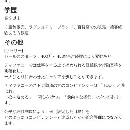
す。
学歴
高卒以上
※宝飾販売、ラグジュアリーブランド、百貨店での販売・接客経
験ある方歓迎
その他
[サラリー]
セールススタッフ：400万～ 450M※ご経験により変動あり
ティファニーでは仕事をする上で求められる価値観や行動基準を
明確化し、
一人ひとりに合わせたキャリアを歩むことができます。
ティファニーのストア勤務の方のコンピテンシーは 「TCO」 と呼
ばれ、
「心を込める」 「関心を持つ」 「前向きな姿勢」 の3つがありま
す。
公平な評価制度により、何（設定した目標）を、
どのように（コンピテンシー）達成したかが総合評価につながり
ます。