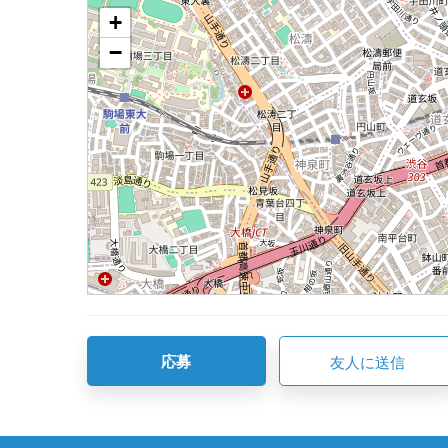
+
−
応募
友人に送信