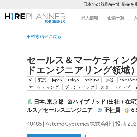
日本での就職先や転職先を
求人情報
企業一覧
検索結果に戻る
セールス＆マーケティング
ドエンジニアリング領域
ai
東京
japan
tokyo
shibuya
渋谷
sales&ma
マーケティング
ブランディング
スタートアップ
日本, 東京都
ハイブリッド (出社＋在宅
ルス／セールスエンジニア
正社員
6,
40485 | Astemo Cypremos株式会社 | 投稿 202