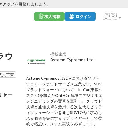
アアップを目指しましょう。
🇯🇵
求人掲載
ログイン
ラウ
掲載企業
Astemo Cypremos, Ltd.
法人営業
Astemo CypremosはSDVにおけるソフト
ウェア・クラウドサービス企業です。SDV
プラットフォームにおいて、In-Car(車載シ
リセー
ステム)を超えたOut-Car領域でデジタルエ
ンジニアリングの変革を牽引し、クラウド
技術と通信技術を活用する次世代モビリテ
ィソリューションを通じSDV時代に求めら
れる価値を提供するサプライヤーとして柔
軟で幅広いシステム実現をめざします。