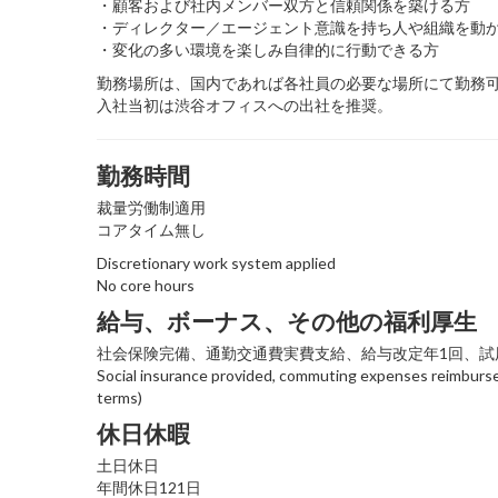
・顧客および社内メンバー双方と信頼関係を築ける方
・ディレクター／エージェント意識を持ち人や組織を動
・変化の多い環境を楽しみ自律的に行動できる方
勤務場所は、国内であれば各社員の必要な場所にて勤務
入社当初は渋谷オフィスへの出社を推奨。
勤務時間
裁量労働制適用
コアタイム無し
Discretionary work system applied
No core hours
給与、ボーナス、その他の福利厚生
社会保険完備、通勤交通費実費支給、給与改定年1回、試
Social insurance provided, commuting expenses reimbursed
terms)
休日休暇
土日休日
年間休日121日