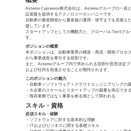
Astemo Cypremos株式会社は、Astemoグル
証基盤を提供するテクノロジーカンパニーです。
自動車の量産開発から量産後の運用・保守までを見据えた
援しています。
スタートアップとしての機動力と、グローバルTier1グル
す。
ポジションの概要
本ポジションは、自動車業界の構造・商流・開発プロセスを
がら事業成長を牽引する役割です。
また、Astemoグループ内で求められる役割や意思決定プ
および社内を前進させることが期待されます。
このポジションの魅力
・自動車 × ソフトウェア × クラウドエンジニアリング
・大企業のスケールとスタートアップの裁量を両立でき
・既存業務ではなく事業を創る側として関われる
スキル・資格
必須スキル・経験
・ソフトウェアに対する基本的な理解
・ITおよびビジネスに関する基礎スキル