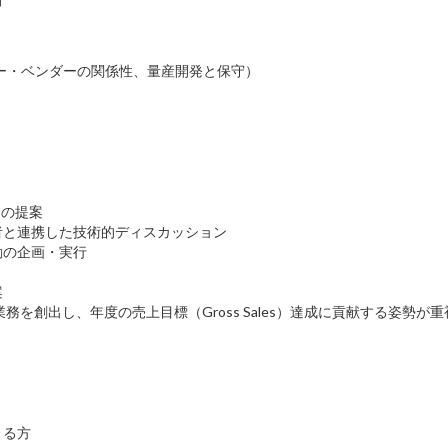
力
ー・ベンダーの関係性、量産開発と保守）
ンの提案
者と連携した技術的ディスカッション
動の企画・実行
案
を創出し、年度の売上目標（Gross Sales）達成に貢献する姿勢が
きる方