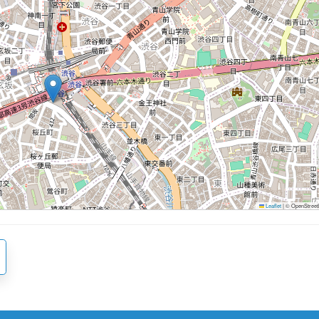
Leaflet
|
© OpenStreetM