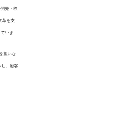
ル開発・検
変革を支
していま
を担いな
示し、顧客