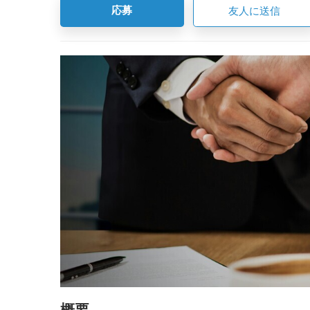
応募
友人に送信
概要