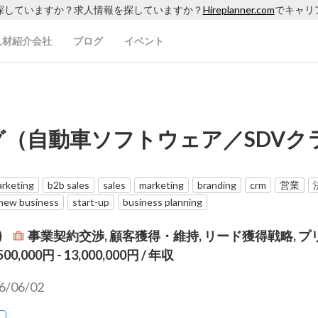
探していますか？求人情報を探していますか？
Hireplanner.com
でキャリ
人材紹介会社
ブログ
イベント
（自動車ソフトウェア／SDVク
）
rketing
b2b sales
sales
marketing
branding
crm
営業
new business
start-up
business planning
)
事業契約交渉, 顧客獲得・維持, リード獲得戦略, プ
500,000円 - 13,000,000円
/ 年収
6/06/02