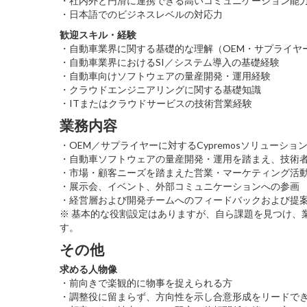
・社内外と円滑に連携できる高いコミュニケーション能
・日本語でのビジネスレベルの対応力
歓迎スキル・経験
・自動車業界に関する基礎的な理解（OEM・サプライヤ
・自動車業界におけるSI／システム導入の基礎経験
・自動車向けソフトウェアの量産開発・運用経験
・クラウドエンジニアリングに関する基礎知識
・ITまたはクラウドサービスの技術営業経験
業務内容
・OEM／サプライヤーに対するCypremosソリューショ
・自動車ソフトウェアの量産開発・運用を踏まえ、技術
・市場・顧客ニーズを踏まえた営業・マーケティング活
・展示会、イベント、外部コミュニケーションへの参画
・経営層および開発チームへのフィードバックおよび提
※ 基本的な役割設定はありますが、自ら課題を見つけ、業務
す。
その他
求める人物像
・前向きで楽観的に物事を捉えられる方
・調整役に留まらず、方向性を示し合意形成をリードで