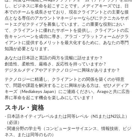
し、ビジネスに革命を起こすことです。メディアキーズでは、日
本でのチームを成長させており、現在クライアントとの主要な接
点となる専任のアカウントマネージャーならびにテクニカルサポ
ートエグゼクティブを募集しています。この重要な役割におい
て、クライアントに優れたサポートを提供し、クライアントの広
告キャンペーンを成功に導き、アラゴ・プラットフォームがクラ
イアントに提供するメリットを最大化するために、あなたの専門
知識が必要となります。
あなたは日本語と英語の両方を流暢に話せますか？
創造性、柔軟性、厳格さ、反応性を持っていますか ?
デジタルメディアやアドテクノロジーに興味がありますか？
テクノロジーに精通し、クライアントとの関係を築くのが得意
で、問題や課題を解決することに興味がある方は、ぜひメディア
キーズ（Mediakeys Japan）にご連絡ください。Aragoと共に広告
界に革命を起こす機会を楽しみにしています！
スキル・資格
- 日本語ネイティブレベルまたは同等レベル（N1またはN2以上）
（必須）
- 関連分野の学士号（コンピューターサイエンス、情報技術、ビジ
ネス、または同等のもの）