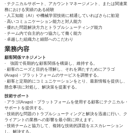
- テクニカルサポート、アカウントマネージメント、または関連業
務における実績のある経験
- 人工知能（AI）や機械学習技術に精通していればさらに歓迎
- 高いコミュニケーション能力と対人能力
- 優れた問題解決方力とトラブルシューティング能力
- チーム内で自主的かつ協力して働く能力
- 卓越した組織力と細部へのこだわり
業務内容
顧客関係マネジメント
- 強固で長期的な顧客関係を構築し、維持する。
- 顧客のニーズと目的を理解し、それを満たすためにアラゴ
(Arago)・プラットフォームのサービスを調整する。
- 顧客と定期的にコミュニケーションをとり、最新情報を提供し、
懸念事項に対処し、解決策を提案する。
技術サポート
- アラゴ(Arago)・プラットフォームを使用する顧客にテクニカル・
サポートを提供する。
- 技術的な問題のトラブルシューティングと解決を迅速に行い、ク
ライアントの業務への影響を最小限に抑えます。
- 技術チームと協力して、複雑な技術的課題をエスカレーション
し、解決する。