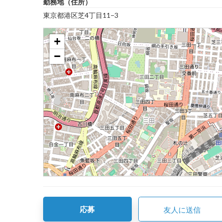
勤務地（住所）
東京都港区芝4丁目11−3
+
−
応募
友人に送信