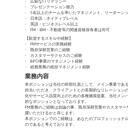
- 広範なITリテラシー
- プレゼンテーション能力
- 5名以上のチームを率いたマネジメント、リーダーシ
- 日本語：ネイティブレベル
- 英語：ビジネスレベル以上
- FM・BM・不動産等の関連資格保有者は尚可
【歓迎するスキルや経験】
- FMサービスの実務経験
- 既存深耕営業のご経験
- カスタマーサクセスのご経験
- BPO事業のマネジメント経験
- 総務業務の統括マネジメント経験
業務内容
本ポジションは当社の幹部社員として、メイン事業である
担当いただき、クライアントとの長期的なリレーション
化やサービス品質向上のための各種施策提案、当社メン
的なポジションとなっております。
FM業務のご経験は勿論の事、既存深耕営業やカスタマー
躍いただけるかと存じます。
本ポジションでのご経験は、あなたのプロフェッショナ
のであると考えております。