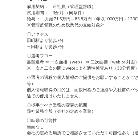
雇用契約： 正社員（管理監督職）
試用期間： 3か月 （同条件）
給与 ： 月給71.5万円～85.8万円（年収1000万円～12
※管理監督職のため残業代の支給対象外
〇アクセス
田町駅より徒歩7分
三田駅より徒歩7分
〇選考フロー
書類選考 ⇒ 一次面接（web） ⇒ 二次面接（web or 対面）
※一次と二次の間にwebによる適性検査あり（30分程度
※選考の過程で個人情報のご提供をお願いすることがご
等）
個人情報取得の目的は、面接日程のご連絡や入社前のバ
途での使用はいたしません。
〇従事すべき業務の変更の範囲
弊社業務全般（会社の定める業務）
〇転勤の可能性
当面なし
会社の定める場所でご相談させていただく可能性あり（