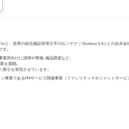
世界の総合施設管理大手の仏ソデクソ (Sodexo S.A.) との合弁会
です｡
事業所向けに清掃や警備､備品調達など､
 ）事業を展開｡
た取引を実現させています｡
ン事業であるFMサービス関連事業（ファシリティマネジメントサービ