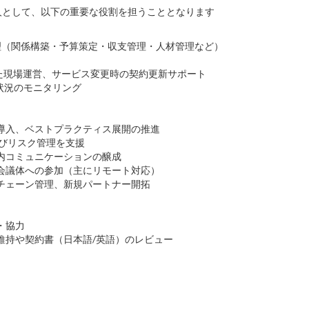
人として、以下の重要な役割を担うこととなります
理（関係構築・予算策定・収支管理・人材管理など）
守した現場運営、サービス変更時の契約更新サポート
行状況のモニタリング
導入、ベストプラクティス展開の推進
よびリスク管理を支援
内コミュニケーションの醸成
会議体への参加（主にリモート対応）
チェーン管理、新規パートナー開拓
・協力
維持や契約書（日本語/英語）のレビュー