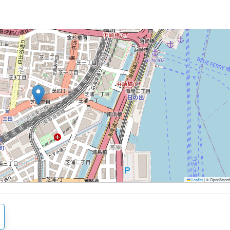
Leaflet
|
© OpenStreetM