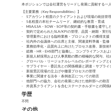
本ポジションでは会社運営をリードし発展に貢献する一
【主要業務（Key Responsibilities）】
- 5アカウント程度のクライアントおよび現場の統括管
- 5名程度の本社チームリード、継続的な教育・育成
- MSA/LSA・SOW・SOP等の契約書・手順書を遵
- 契約で定められたSLA/KPIの管理、品質・納期・実
- 管理案件における臨時業務・プロジェクトの獲得支援
- 社内外の会議体への出席と主催、関連資料準備・監修
- 業務効率化・品質向上に向けたプロセス改善、新技術
- 総務・HR・EHS部門と協働し、コンプライアンスお
- 新規人材採用および人事異動の際の積極的な関与、社
- グローバル・リージョナルレベルのレポーティングと
- サプライヤー・委託先との関係構築と調達・サプライ
- 新規受託現場の立上げや撤退プロセスの管理
- 事業に関連する法令・条例改正についての助言
- 他部門への協力、会社の発展に向けた他幹部への助言
- 外資系クライアントを含むステークホルダーとの関係
学歴
不問
その他