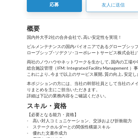
応募
友人に送信
概要
国内外大手2社の合弁会社で､高い安定性を実現！
ビルメンテナンスの国内パイオニアであるグローブシップ㈱と、
ローブシップ･ソデクソ･コーポレートサービス株式会社｣
両社のノウハウやネットワークを生かして､国内の工場や
総合施設管理（IFM: Integrated Facility Management
これにより､今まで以上のサービス展開､質の向上､安定し
本ポジションの方には、当社の幹部社員として当社のメイ
りまとめを主にご担当いただきます。
詳細は下記の業務内容をご確認ください。
スキル・資格
【必要となる能力・資格】
- 高い対人コミュニケーション、交渉および折衝能力
- ステークホルダーとの関係性構築スキル
- 優れた文書作成力