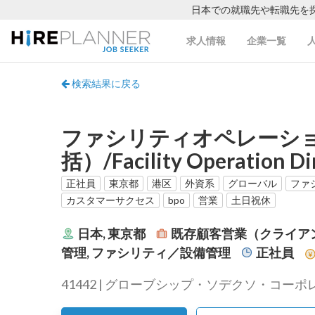
日本での就職先や転職先を
求人情報
企業一覧
検索結果に戻る
ファシリティオペレーシ
括）/Facility Operation Di
正社員
東京都
港区
外資系
グローバル
ファ
カスタマーサクセス
bpo
営業
土日祝休
日本, 東京都
既存顧客営業（クライアン
管理, ファシリティ／設備管理
正社員
41442 | グローブシップ・ソデクソ・コーポレー