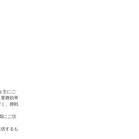
を主にご
、業務効率
だく、挑戦
期にご活
提供するも