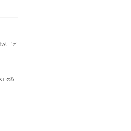
社が、｢グ
ス）の取