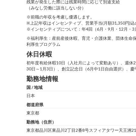
残業が発生した際には残業時間に応じて別途支給
（みなし労働に該当しない分）
※前職の年収を考慮し優遇します。
※上記年収はインセンティブ、営業手当(月額31,350円)
※インセンティブについて：年4回（6月・9月・12月・
※福利厚生：産前産後休暇、育児・介護休業、団体生命保
利厚生プログラム
休日休暇
初年度有給休暇10日（入社月によって変動あり）、週休
30日～1月3日）、創立記念日（6月中1日自由選択）、
勤務地情報
国 / 地域
日本
都道府県
東京都
勤務地（住所）
東京都品川区東品川2丁目2番8号スフィアタワー天王洲2