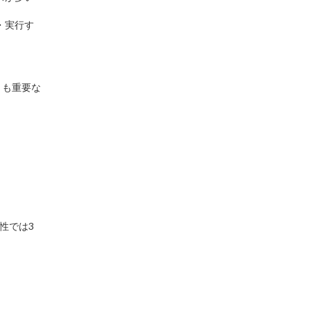
・実行す
とも重要な
性では3