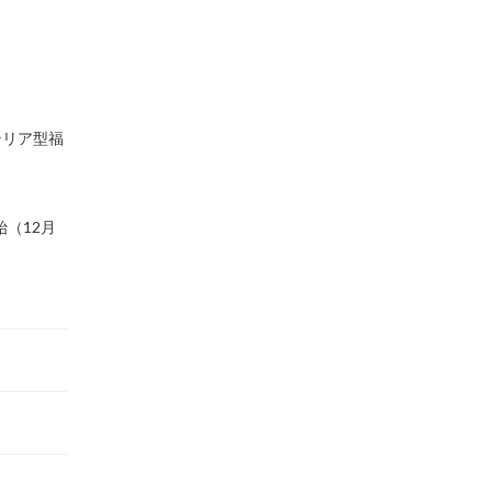
テリア型福
（12月