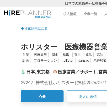
日本での就職先や転職先を
求人情報
企業一覧
検索結果に戻る
ホリスター 医療機器営業（
営業
医療業界
岡山
鳥取
香川
徳島
高知
計画
プロモーション
hollister
dansac
未経験歓
日本, 東京都
医療営業／サポート, 営
29242 | 株式会社ホリスター | 投稿 2026/05/1
応募
友人に送信