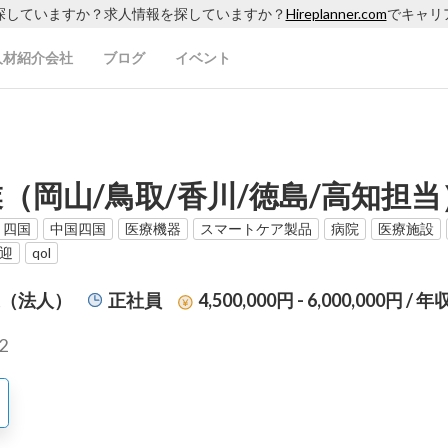
探していますか？求人情報を探していますか？
Hireplanner.com
でキャリ
人材紹介会社
ブログ
イベント
岡山/鳥取/香川/徳島/高知担当
四国
中国四国
医療機器
スマートケア製品
病院
医療施設
迎
qol
業（法人）
正社員
4,500,000円 - 6,000,000円
/ 年
2