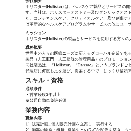
会社概要
ホリスター(Hollister) は、ヘルスケア製品とサ
す。当社は、ホリスターオストミー及びダンサックオス
た、コンチネンスケア、クリティカルケア、及び創傷ケ
は革新的なヘルスケアプログラムやサービスの他にユー
ミッション
ホリスター(Hollister)の製品とサービスを使用する
職務概要
世界中の人々の医療ニーズに応えるグローバル企業であ
製品（人工肛門・人工膀胱の管理用品）のプロモーショ
同社製品は、『Hollister』『Dansac』というブラ
代理店に何度も足を運び、提案する中で、じっくり信頼
スキル・資格
必須条件
・営業経験3年以上
※普通自動車免許必須
業務内容
職務内容
1）販売計画…個人販売計画を立案し、実行する
2）顧客の開発・維持…営業先との良好な関係を築き、タ