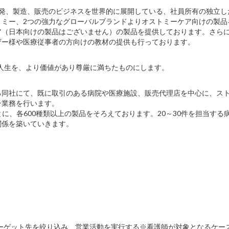
ービスの開発、製造、販売のビジネスを世界的に展開している、社員所有の独立
トミー、2つの強力なグローバルブランドよりオストミーケア向けの製品
ア（日本向けの製品はございません）の製品を提供しております。さら
ザー様や医療従事者の方向けの教材の提供も行っております。
方々の人生を、より価値があり尊厳に満ちたものにします。
る同社にて、既に取引のある病院や医療施設、販売代理店を中心に、ス
ン業務を行います。
ンドごとに、各600種類以上の製品をそろえております。20～30件を担当す
関係を築いていきます。
ーゲット先を絞り込み、営業活動を実行する※看護師が対象となるケー