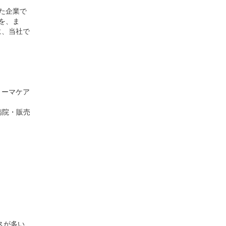
した企業で
を、ま
に、当社で
トーマケア
る病院・販売
スが多い