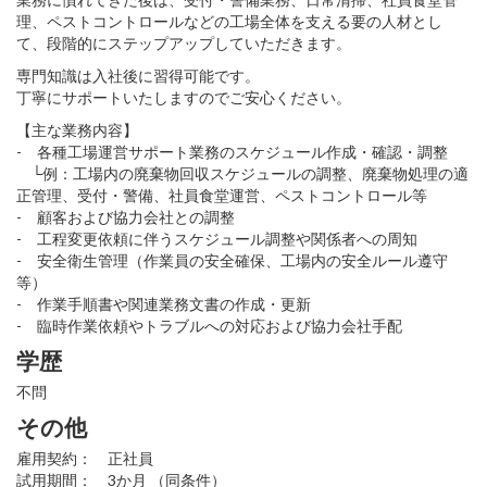
理、ペストコントロールなどの工場全体を支える要の人材とし
て、段階的にステップアップしていただきます。
専門知識は入社後に習得可能です。
丁寧にサポートいたしますのでご安心ください。
【主な業務内容】
- 各種工場運営サポート業務のスケジュール作成・確認・調整
└例：工場内の廃棄物回収スケジュールの調整、廃棄物処理の適
正管理、受付・警備、社員食堂運営、ペストコントロール等
- 顧客および協力会社との調整
- 工程変更依頼に伴うスケジュール調整や関係者への周知
- 安全衛生管理（作業員の安全確保、工場内の安全ルール遵守
等）
- 作業手順書や関連業務文書の作成・更新
- 臨時作業依頼やトラブルへの対応および協力会社手配
学歴
不問
その他
雇用契約： 正社員
試用期間： 3か月 （同条件）