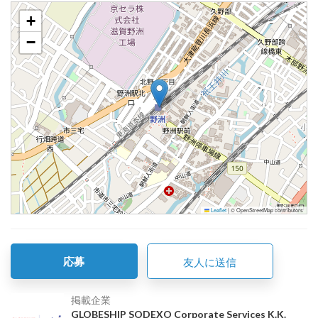
+
−
Leaflet
|
© OpenStreetMap contributors
応募
友人に送信
掲載企業
GLOBESHIP SODEXO Corporate Services K.K.