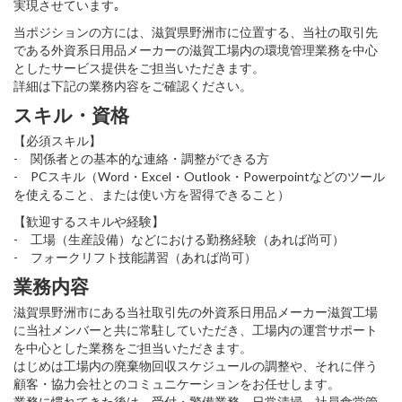
実現させています｡
当ポジションの方には、滋賀県野洲市に位置する、当社の取引先
である外資系日用品メーカーの滋賀工場内の環境管理業務を中心
としたサービス提供をご担当いただきます。
詳細は下記の業務内容をご確認ください。
スキル・資格
【必須スキル】
- 関係者との基本的な連絡・調整ができる方
- PCスキル（Word・Excel・Outlook・Powerpointなどのツール
を使えること、または使い方を習得できること）
【歓迎するスキルや経験】
- 工場（生産設備）などにおける勤務経験（あれば尚可）
- フォークリフト技能講習（あれば尚可）
業務内容
滋賀県野洲市にある当社取引先の外資系日用品メーカー滋賀工場
に当社メンバーと共に常駐していただき、工場内の運営サポート
を中心とした業務をご担当いただきます。
はじめは工場内の廃棄物回収スケジュールの調整や、それに伴う
顧客・協力会社とのコミュニケーションをお任せします。
業務に慣れてきた後は、受付・警備業務、日常清掃、社員食堂管