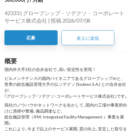
42333 | グローブシップ・ソデクソ・コーポレート
サービス株式会社 | 投稿 2026/07/08
応募
友人に送信
概要
国内外大手2社の合弁会社で､高い安定性を実現！
ビルメンテナンスの国内パイオニアであるグローブシップ㈱と、
世界の総合施設管理大手の仏ソデクソ (Sodexo S.A.) との合弁会社
が、
｢グローブシップ･ソデクソ･コーポレートサービス株式会社｣です｡
両社のノウハウやネットワークを生かして､国内の工場や事業所向
けに清掃や警備､備品調達など､
総合施設管理（IFM: Integrated Facility Management ）事業を展
開｡
これにより､今まで以上のサービス展開､質の向上､安定した取引を