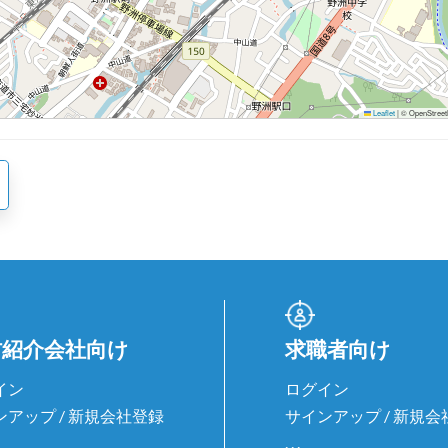
Leaflet
|
© OpenStreetM
材紹介会社向け
求職者向け
イン
ログイン
ンアップ / 新規会社登録
サインアップ / 新規
. . .