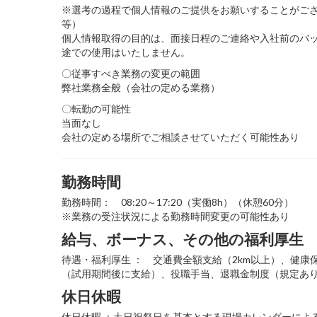
※選考の過程で個人情報のご提供をお願いすることがご
等）
個人情報取得の目的は、面接日程のご連絡や入社前のバ
途での使用はいたしません。
〇従事すべき業務の変更の範囲
弊社業務全般（会社の定める業務）
〇転勤の可能性
当面なし
会社の定める場所でご相談させていただく可能性あり
勤務時間
勤務時間： 08:20～17:20（実働8h）（休憩60分）
※業務の受注状況による勤務時間変更の可能性あり
給与、ボーナス、その他の福利厚生
待遇・福利厚生 ： 交通費全額支給（2km以上）、健康
（試用期間後に支給）、役職手当、退職金制度（規定あ
休日休暇
休日休暇 ：土日祝祭日を基本とする現場カレンダーによ