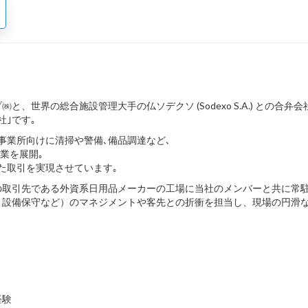
世界の総合施設管理大手の仏ソデクソ (Sodexo S.A.) との合弁会
社｣です｡
事業所向けに清掃や警備､備品調達など､
 ）事業を展開｡
た取引を実現させています｡
の取引先である外資系日用品メーカーの工場に当社のメンバーと共に常
・設備保守など）のマネジメントや客先との折衝を担当し、現場の円滑
経験