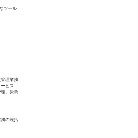
必要なツール
設管理業務
サービス
管理、緊急
業務の統括