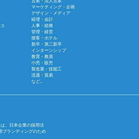
営業・法人営業
マーケティング・企画
デザイン・メディア
経理・会計
人事・総務
ンス
管理・経営
接客・ホテル
新卒・第二新卒
インターンシップ
教育・教員
小売・販売
製造業・技能工
流通・貿易
など...
ちは、日本企業の採用活
用ブランディングのため