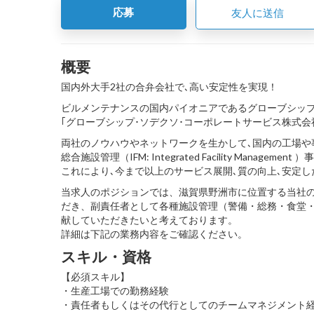
応募
友人に送信
概要
国内外大手2社の合弁会社で､高い安定性を実現！
ビルメンテナンスの国内パイオニアであるグローブシップ㈱と、
｢グローブシップ･ソデクソ･コーポレートサービス株式会
両社のノウハウやネットワークを生かして､国内の工場や
総合施設管理（IFM: Integrated Facility Management
これにより､今まで以上のサービス展開､質の向上､安定し
当求人のポジションでは、滋賀県野洲市に位置する当社
だき、副責任者として各種施設管理（警備・総務・食堂
献していただきたいと考えております。
詳細は下記の業務内容をご確認ください。
スキル・資格
【必須スキル】
・生産工場での勤務経験
・責任者もしくはその代行としてのチームマネジメント