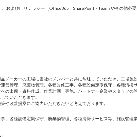
など）、およびITリテラシー（Office365・SharePoint・teamsやその他
用品メーカーの工場に当社のメンバーと共に常駐していただき、工場施
堂運営管理、廃棄物管理、各種改修工事、各種設備定期保守、各種清掃
せへの出席・資料作成、作業計画・実施、パートナー企業やスタッフの
献していただきます。
施策や改善提案にご協力いただきたいと考えております。
工事、各種設備定期保守、廃棄物管理、各種清掃サービス等、施設管理
む）