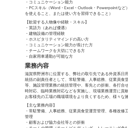
・コミュニケーション能力
・PCスキル（Word・Excel・Outlook・Powerpoint
を使えること、または使い方を習得できること）
【歓迎する人物像や経験・スキル】
・英語力（あれば優遇）
・建物設備の管理経験
・ホスピタリティマインドの高い方
・コミュニケーション能力が長けた方
・チームワークを大切にできる方
・自家用車通勤が可能な方
業務内容
滋賀県野洲市に位置する、弊社の取引先である外資系日
統括の副責任者として、常駐警備、人事総務、従業員食
等、施設管理業務の統括管理や、客先との折衝、各打合
時対応、臨時業務対応などを実施し、現場業務運営に貢
お客様先の工場の職場環境をより良くするため、様々な
【主な業務内容】
・常駐警備、人事総務、従業員食堂運営管理、各種改修
管理
・顧客および協力会社等との折衝
・チームの管理（チームビルディング、トレーニング含