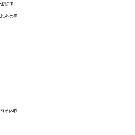
学歴証明
れ以外の用
､有給休暇