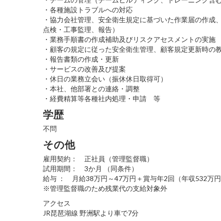
・各種施設トラブルへの対応
・協力会社管理、安全衛生規定に基づいた作業届の作成
点検・工事監理、報告）
・業務手順書の作成補助及びリスクアセスメントの実施
・顧客の規定に従った安全衛生管理、顧客規定更新時の
・報告書類の作成・更新
・サービスの改善及び提案
・休日の業務立会い（振休休日取得可）
・本社、他部署との連絡・調整
・経費精算等各種社内処理・申請 等
学歴
不問
その他
雇用契約： 正社員（管理監督職）
試用期間： 3か月 （同条件）
給与 ： 月給38万円～47万円＋賞与年2回（年収532万
※管理監督職のため残業代の支給対象外
アクセス
JR琵琶湖線 野洲駅より車で7分