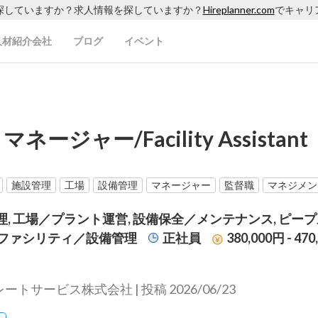
探していますか？求人情報を探していますか？
Hireplanner.com
でキャリ
人材紹介会社
ブログ
イベント
ャー/Facility Assistant
）
施設管理
工場
設備管理
マネージャー
監督職
マネジメン
, 工場／プラント運営, 設備保全／メンテナンス, ピー
 ファシリティ／設備管理
正社員
380,000円 - 47
トサービス株式会社 | 投稿 2026/06/23