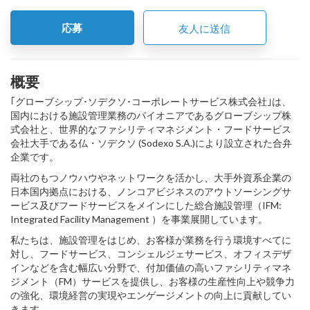
応募
友人に送信
概要
｢グローブシップ･ソデクソ･コーポレートサービス株式会社｣は、
国内における施設管理業務のパイオニアであるグローブシップ株
式会社と、世界的なファシリティマネジメント・フードサービス
会社大手である仏・ソデクソ (Sodexo S.A.)により設立された合弁
企業です。
両社のもつノウハウやネットワークを活かし、大手外資系企業の
日本国内拠点における、ノンコアビジネスのアウトソーシングサ
ービス及びフードサービスをメインにした総合施設管理（IFM:
Integrated Facility Management ）を事業展開しています。
私たちは、施設管理をはじめ、お客様が業務を行う環境すべてに
対し、フードサービス、コンシェルジェサービス、オフィスデザ
インなどを含む幅広い分野で、付加価値の高いファシリティマネ
ジメント（FM）サービスを提供し、お客様の生産性向上や競争力
の強化、環境経営の実現やエンゲージメントの向上に貢献してい
きます。