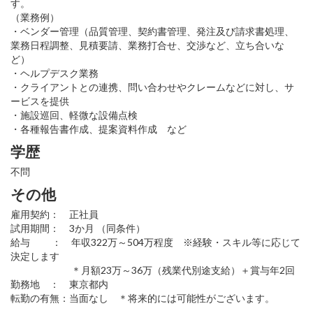
す。
（業務例）
・ベンダー管理（品質管理、契約書管理、発注及び請求書処理、
業務日程調整、見積要請、業務打合せ、交渉など、立ち合いな
ど）
・ヘルプデスク業務
・クライアントとの連携、問い合わせやクレームなどに対し、サ
ービスを提供
・施設巡回、軽微な設備点検
・各種報告書作成、提案資料作成 など
学歴
不問
その他
雇用契約： 正社員
試用期間： 3か月 （同条件）
給与 ： 年収322万～504万程度 ※経験・スキル等に応じて
決定します
＊月額23万～36万（残業代別途支給）＋賞与年2回
勤務地 ： 東京都内
転勤の有無：当面なし ＊将来的には可能性がございます。