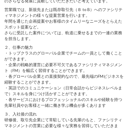
のさらなる発展に貢献していただきたいと考えています。
営業職では、新規先または既存取引先（Ｂ to B）へのファシリテ
ィマネジメントの様々な提案営業を行います。
年間を通じた企画提案やお客様のタイムリーなニーズをとらえた
スポット提案など。
さらに受託した案件については、軌道に乗せるまでの一連の業務
を担当します。
２、仕事の魅力
・トップクラスのグローバル企業でチームの一員として働くこと
ができます。
・企業の戦略的運営に必要不可欠であるファシリティマネジメン
ト（FM）を幅広く習得することができます。
・各グローバル企業との直接契約なので、最先端のFMビジネスを
経験することができます。
・英語でのコミュニケーション（日常会話からビジネスレベルま
で）スキルを身につけ活かすことができます。
・各サービスにおけるプロフェッショナルのスキルや経験を持つ
先輩社員やお客様と一緒に働き学ぶ機会が多くあります
３、入社後の流れ
研修後、取引先企業にて常駐している先輩のもと、ファシリティ
マネジメントの営業に必要な様々な実務を習得していただきま