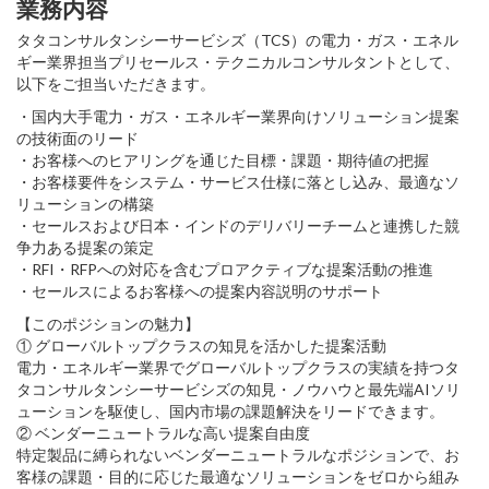
業務内容
タタコンサルタンシーサービシズ（TCS）の電力・ガス・エネル
ギー業界担当プリセールス・テクニカルコンサルタントとして、
以下をご担当いただきます。
・国内大手電力・ガス・エネルギー業界向けソリューション提案
の技術面のリード
・お客様へのヒアリングを通じた目標・課題・期待値の把握
・お客様要件をシステム・サービス仕様に落とし込み、最適なソ
リューションの構築
・セールスおよび日本・インドのデリバリーチームと連携した競
争力ある提案の策定
・RFI・RFPへの対応を含むプロアクティブな提案活動の推進
・セールスによるお客様への提案内容説明のサポート
【このポジションの魅力】
① グローバルトップクラスの知見を活かした提案活動
電力・エネルギー業界でグローバルトップクラスの実績を持つタ
タコンサルタンシーサービシズの知見・ノウハウと最先端AIソリ
ューションを駆使し、国内市場の課題解決をリードできます。
② ベンダーニュートラルな高い提案自由度
特定製品に縛られないベンダーニュートラルなポジションで、お
客様の課題・目的に応じた最適なソリューションをゼロから組み