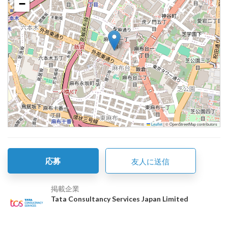
−
Leaflet
|
© OpenStreetMap contributors
応募
友人に送信
掲載企業
Tata Consultancy Services Japan Limited