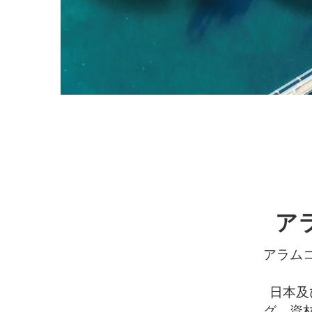
ア
アラム
日本及
グ、資