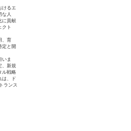
おけるエ
切な人
化に貢献
ェクト
用、育
特定と開
担いま
定、新規
タル戦略
れは、ド
トランス