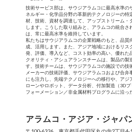
技術サービス部は、サウジアラムコに最高水準の
ネルギー・化学品分野の革新的テクノロジーの特
材、技術、資材を調達して、アップストリーム・
します。こうした取り組みと、アラムコの統合さ
は、常に最高水準を維持しています。
私たちはサウジアラムコの企業戦略のもと、品質
成、活用します。また、アジア地域におけるリス
発、評価、導入など、コスト効率の高い、優れた
クオリティ・アシュアランスチームは、製品の製
す。技術チームは、サウジアラムコの施設での技
メーカーの技術評価、サウジアラムコおよび合弁
にも注力し、先端テクノロジーへの移行や、アジ
ローンやロボット、データ分析、付加製造（3D
フォーメーション／非金属材料プログラムに沿っ
アラムコ・アジア・ジャパ
〒100-6326 東京都千代田区丸の内2丁目4-