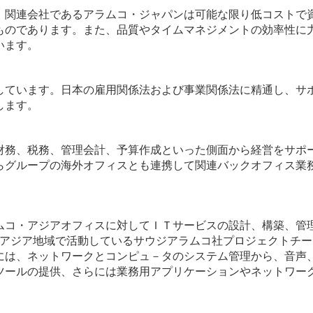
、関連会社であるアラムコ・ジャパンは可能な限り低コストで
ものであります。また、品質やタイムマネジメントの効率性に
います。
しています。日本の雇用関係法および事業関係法に精通し、サ
します。
財務、税務、管理会計、予算作成といった側面から経営をサポ
らグループの海外オフィスとも連携して関連バックオフィス業
ムコ・アジアオフィスに対してＩＴサービスの設計、構築、管
、アジア地域で活動しているサウジアラムコ社プロジェクトチー
には、ネットワークとコンピュ－タのシステム管理から、音声
ツールの提供、さらには業務用アプリケーションやネットワー