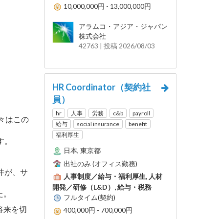
10,000,000円 - 13,000,000円
アラムコ・アジア・ジャパン
株式会社
42763 | 投稿 2026/08/03
HR Coordinator（契約社
員）
hr
人事
労務
c&b
payroll
々はこの
給与
social insurance
benefit
福利厚生
す。
日本, 東京都
出社のみ (オフィス勤務)
井が、サ
人事制度／給与・福利厚生, 人材
開発／研修（L&D）, 給与・税務
た。
フルタイム(契約)
将来を切
400,000円 - 700,000円