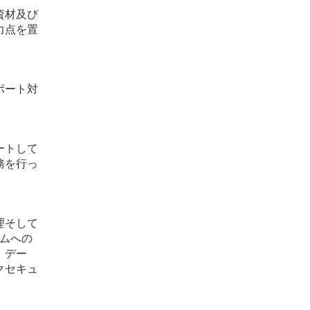
資材及び
力点を置
ポート対
ートして
務を行っ
理そして
ムへの
、デー
クセキュ