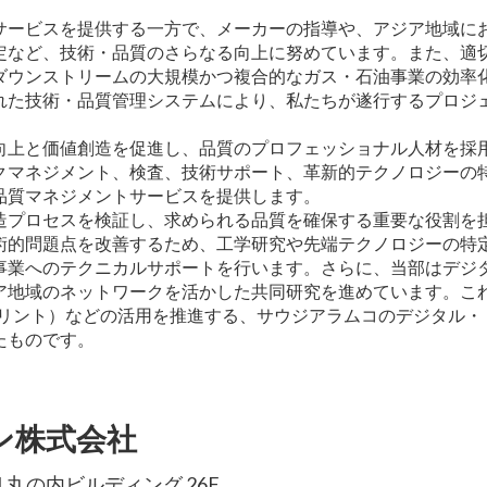
サービスを提供する一方で、メーカーの指導や、アジア地域に
定など、技術・品質のさらなる向上に努めています。また、適
ダウンストリームの大規模かつ複合的なガス・石油事業の効率
れた技術・品質管理システムにより、私たちが遂行するプロジ
向上と価値創造を促進し、品質のプロフェッショナル人材を採
クマネジメント、検査、技術サポート、革新的テクノロジーの
品質マネジメントサービスを提供します。
造プロセスを検証し、求められる品質を確保する重要な役割を
術的問題点を改善するため、工学研究や先端テクノロジーの特
事業へのテクニカルサポートを行います。さらに、当部はデジ
ア地域のネットワークを活かした共同研究を進めています。こ
プリント）などの活用を推進する、サウジアラムコのデジタル・
たものです。
ン株式会社
1 丸の内ビルディング 26F