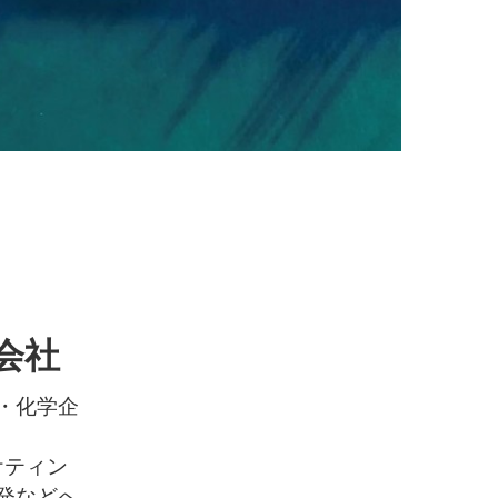
会社
・化学企
ケティン
発などへ