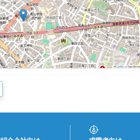
Leaflet
|
© OpenStreetM