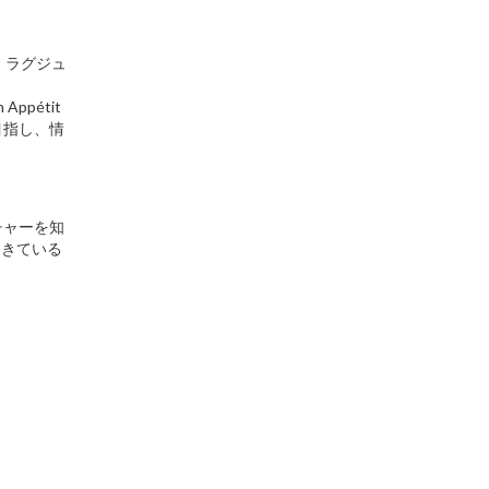
、ラグジュ
Appétit
目指し、情
チャーを知
起きている