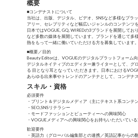
概要
■コンデナストについて
当社は、出版、デジタル、ビデオ、SNSなど多様なプラ
アリー、セレブリティなど幅広いジャンルのコンテンツ
日本ではVOGUE, GQ, WIREDの3ブランドを展開しており、グローバルではV
など多数の媒体を展開しています。ブランドを通じて多
熱をもって一緒に働いていただける方を募集しています
■概要／目的
Beauty Editorは、VOGUEのデジタルプラット
デジタルネイティブのエディター兼ライターとして、グ
る 目となり耳となっていただきます。日本におけるVO
あらゆる出来事やトレンドのアンテナとして、コンデナ
スキル・資格
必須要件
・プリント＆デジタルメディア（主にテキスト系コンテ
・SEO,SNSリテラシー
・モードファッションとビューティーへの興味関心
・VOGUEメディアへの興味関心をお持ちいただいてい
歓迎要件
・英語力（グローバル編集部との連携／英語記事からの