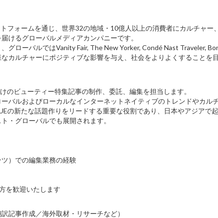
ットフォームを通じ、世界32の地域・10億人以上の消費者にカルチャー
を届けるグローバルメディアカンパニーです。
anity Fair, The New Yorker, Condé Nast Traveler, Bon 
様なカルチャーにポジティブな影響を与え、社会をよりよくすることを
。
フォーム向けのビューティー特集記事の制作、委託、編集を担当します。
ローバルおよびローカルなインターネットネイティブのトレンドやカル
GUEの新たな話題作りをリードする重要な役割であり、日本やアジアで
スト・グローバルでも展開されます。
ンツ）での編集業務の経験
る方を歓迎いたします
翻訳記事作成／海外取材・リサーチなど）