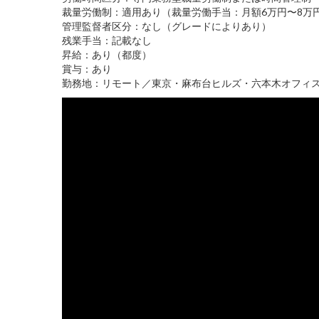
裁量労働制：適用あり（裁量労働手当：月額6万円〜8万
管理監督者区分：なし（グレードによりあり）
残業手当：記載なし
昇給：あり（都度）
賞与：あり
勤務地：リモート／東京・麻布台ヒルズ・六本木オフィス