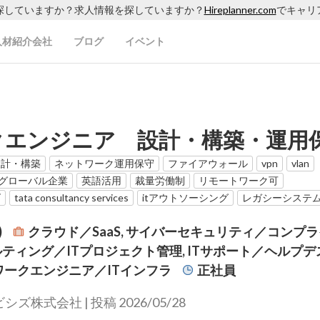
探していますか？求人情報を探していますか？
Hireplanner.com
でキャリ
人材紹介会社
ブログ
イベント
クエンジニア 設計・構築・運用
設計・構築
ネットワーク運用保守
ファイアウォール
vpn
vlan
グローバル企業
英語活用
裁量労働制
リモートワーク可
ズ
tata consultancy services
itアウトソーシング
レガシーシステ
)
クラウド／SaaS, サイバーセキュリティ／コンプ
ンサルティング／ITプロジェクト管理, ITサポート／ヘルプデスク
ワークエンジニア／ITインフラ
正社員
株式会社 | 投稿 2026/05/28