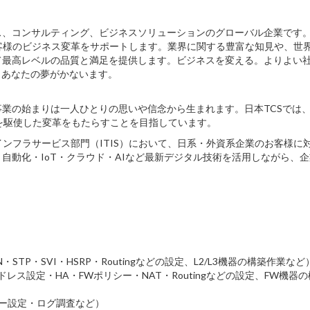
ビス、コンサルティング、ビジネスソリューションのグローバル企業です
客様のビジネス変革をサポートします。業界に関する豊富な知見や、世
て最高レベルの品質と満足を提供します。ビジネスを変える。よりよい
、あなたの夢がかないます。
業の始まりは一人ひとりの思いや信念から生まれます。日本TCSでは
を駆使した変革をもたらすことを目指しています。
ンフラサービス部門（ITIS）において、日系・外資系企業のお客様に
動化・IoT・クラウド・AIなど最新デジタル技術を活用しながら、企
STP・SVI・HSRP・Routingなどの設定、L2/L3機器の構築作業など
定・HA・FWポリシー・NAT・Routingなどの設定、FW機器の
ー設定・ログ調査など）