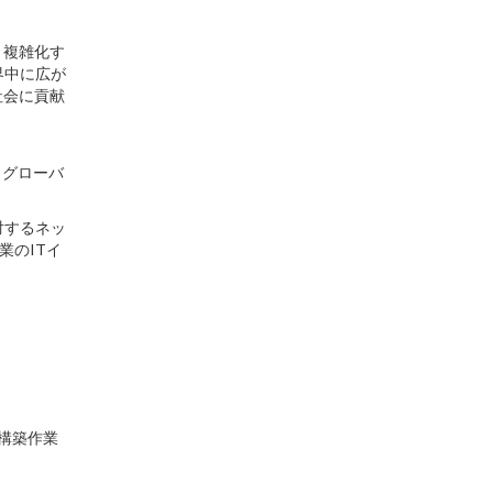
。複雑化す
界中に広が
社会に貢献
、グローバ
対するネッ
業のITイ
）
構築作業