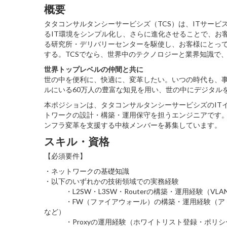
概要
タタコンサルタンシーサービシズ（TCS）は、ITサー
るIT環境をシンプル化し、さらに進化させることで、お
る研究所・デリバリーセンターを駆使し、お客様にとっ
する。TCSでなら、世界中のテクノロジーと業界知識で
世界トップレベルの仲間と共に
世の中を便利に、快適に、変革したい。いつの時代も、事
ルにいる60万人の豊富な知見を用い、世の中にデジタル
本ポジションは、タタコンサルタンシーサービシズのITイ
トワークの設計・構築・運用保守を担うエンジニアです。自
ンフラ変革を支援する中核メンバーを募集しています。
スキル・資格
【必須要件】
・ネットワークの基礎知識
・以下のいずれかの技術領域での実務経験
・L2SW・L3SW・Routerの構築・運用経験（VLAN・
・FW（ファイアウォール）の構築・運用経験（アドレス設
など）
・Proxyの運用経験（ホワイトリスト登録・ポリシ