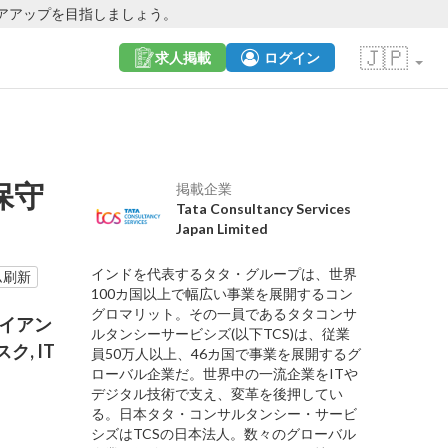
アアップを目指しましょう。
🇯🇵
求人掲載
ログイン
保守
掲載企業
Tata Consultancy Services
Japan Limited
インドを代表するタタ・グループは、世界
ム刷新
100カ国以上で幅広い事業を展開するコン
グロマリット。その一員であるタタコンサ
ライアン
ルタンシーサービシズ(以下TCS)は、従業
, IT
員50万人以上、46カ国で事業を展開するグ
ローバル企業だ。世界中の一流企業をITや
デジタル技術で支え、変革を後押してい
る。日本タタ・コンサルタンシー・サービ
シズはTCSの日本法人。数々のグローバル