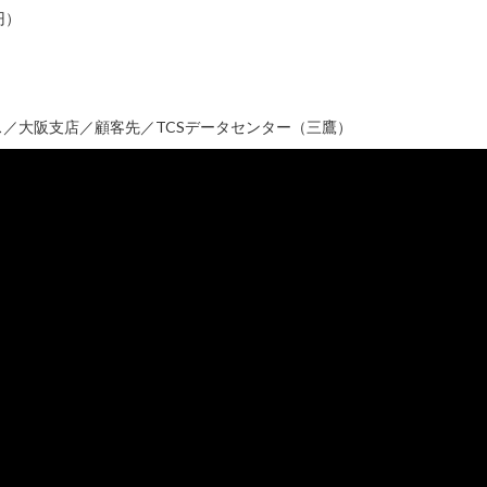
円）
／大阪支店／顧客先／TCSデータセンター（三鷹）