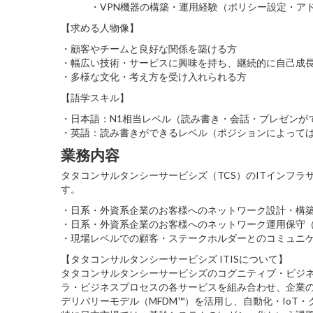
・VPN機器の構築・運用経験（ポリシー設定・アド
【求める人物像】
・顧客やチームと良好な関係を築ける方
・幅広い技術・サービスに興味を持ち、継続的に自己成
・多様な文化・考え方を受け入れられる方
【語学スキル】
・日本語：N1相当レベル（読み書き・会話・プレゼンが
・英語：読み書きができるレベル（ポジションによって
業務内容
タタコンサルタンシーサービシズ（TCS）のITインフラ
す。
・日系・外資系企業のお客様へのネットワーク設計・構
・日系・外資系企業のお客様へのネットワーク運用保守
・現場レベルでの顧客・ステークホルダーとのコミュニ
【タタコンサルタンシーサービシズ ITISについて】
タタコンサルタンシーサービシズのコグニティブ・ビジネ
ラ・ビジネスプロセスの各サービスを組み合わせ、企業
デリバリーモデル（MFDM™）を活用し、自動化・IoT