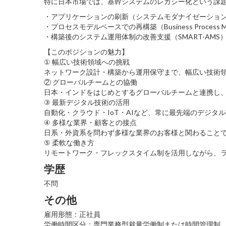
特に日本市場では、基幹システムのレガシー化という課
・アプリケーションの刷新（システムモダナイゼーショ
・プロセスモデルベースでの再構築（Business Process Man
・構築後のシステム運用体制の改善支援（SMART-AMS
【このポジションの魅力】
① 幅広い技術領域への挑戦
ネットワーク設計・構築から運用保守まで、幅広い技術
② グローバルチームとの協働
日本・インドをはじめとするグローバルチームと連携し
③ 最新デジタル技術の活用
自動化・クラウド・IoT・AIなど、常に最先端のデジタ
④ 多様な業界・顧客との接点
日系・外資系を問わず多様な業界のお客様と関わること
⑤ 柔軟な働き方
リモートワーク・フレックスタイム制を活用しながら、
学歴
不問
その他
雇用形態：正社員
労働時間区分：専門業務型裁量労働制または時間管理制