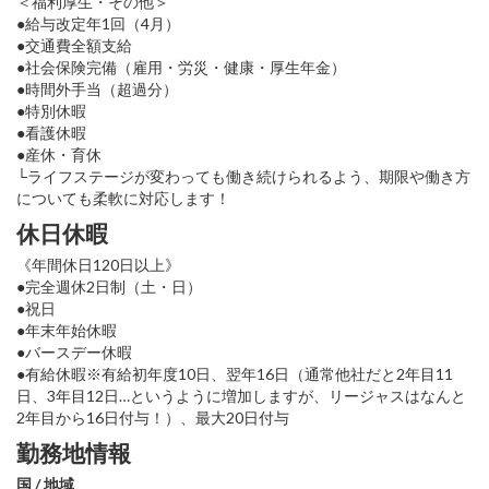
＜福利厚生・その他＞
●給与改定年1回（4月）
●交通費全額支給
●社会保険完備（雇用・労災・健康・厚生年金）
●時間外手当（超過分）
●特別休暇
●看護休暇
●産休・育休
└ライフステージが変わっても働き続けられるよう、期限や働き方
についても柔軟に対応します！
休日休暇
《年間休日120日以上》
●完全週休2日制（土・日）
●祝日
●年末年始休暇
●バースデー休暇
●有給休暇※有給初年度10日、翌年16日（通常他社だと2年目11
日、3年目12日…というように増加しますが、リージャスはなんと
2年目から16日付与！）、最大20日付与
勤務地情報
国 / 地域