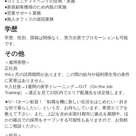
●コミュニティイベントの企画・実施
●新規顧客獲得のため内覧の実施
●営業サポート業務
●無人オフィスの巡回業務
学歴
学歴、性別、国籍は関係なく、実力次第でプロモーションも可能
です。
その他
＜雇用形態＞
正社員
※6ヶ月の試用期間があります。この間の給与や福利厚生等の条件
に変更はありません。
※入社後→1週間の座学トレーニング→OJT（On the Job
Training）→適正を見て23区内でエリア配属先を決定致します。
★U・Iターン歓迎！「転職を機に新しい生活をはじめたい・好き
な街で暮らしたい」という方、お待ちしています。希望エリアを
教えて下さい。また、上記を含め全国51都市に拠点を展開中。ほ
かの拠点での採用をオープンする可能性もありますので、お気軽
にご相談ください。
＜給与＞