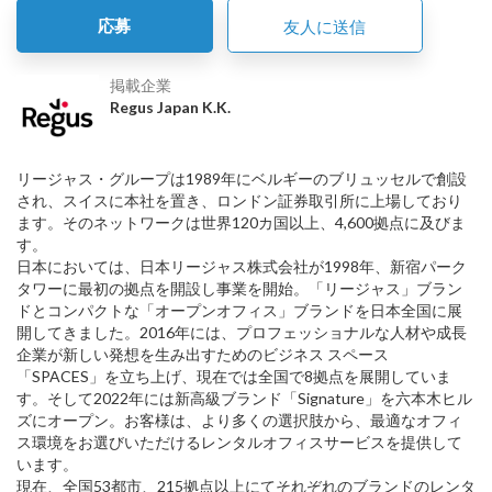
応募
友人に送信
掲載企業
Regus Japan K.K.
リージャス・グループは1989年にベルギーのブリュッセルで創設
され、スイスに本社を置き、ロンドン証券取引所に上場しており
ます。そのネットワークは世界120カ国以上、4,600拠点に及びま
す。
日本においては、日本リージャス株式会社が1998年、新宿パーク
タワーに最初の拠点を開設し事業を開始。「リージャス」ブラン
ドとコンパクトな「オープンオフィス」ブランドを日本全国に展
開してきました。2016年には、プロフェッショナルな人材や成長
企業が新しい発想を生み出すためのビジネス スペース
「SPACES」を立ち上げ、現在では全国で8拠点を展開していま
す。そして2022年には新高級ブランド「Signature」を六本木ヒル
ズにオープン。お客様は、より多くの選択肢から、最適なオフィ
ス環境をお選びいただけるレンタルオフィスサービスを提供して
います。
現在、全国53都市、215拠点以上にてそれぞれのブランドのレンタ