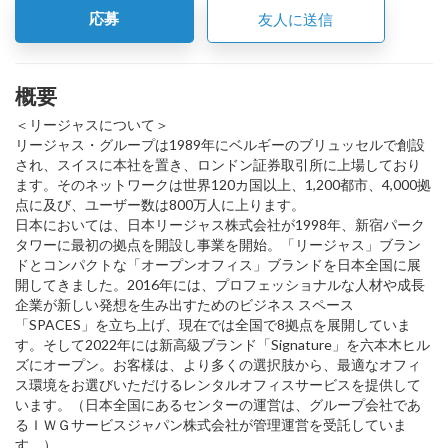
応募
友人に送信
概要
＜リージャスについて＞
リージャス・グループは1989年にベルギーのブリュッセルで創設
され、スイスに本社を置き、ロンドン証券取引所に上場しており
ます。そのネットワークは世界120カ国以上、1,200都市、4,000拠
点に及び、ユーザー数は800万人に上ります。
日本においては、日本リージャス株式会社が1998年、新宿パーク
タワーに最初の拠点を開設し事業を開始。「リージャス」ブラン
ドとコンパクトな「オープンオフィス」ブランドを日本全国に展
開してきました。2016年には、プロフェッショナルな人材や成長
企業が新しい発想を生み出すためのビジネス スペース
「SPACES」を立ち上げ、現在では全国で8拠点を展開していま
す。そして2022年には新高級ブランド「Signature」を六本木ヒル
ズにオープン。お客様は、より多くの選択肢から、最適なオフィ
ス環境をお選びいただけるレンタルオフィスサービスを提供して
います。（日本全国にあるセンターの運営は、グループ会社であ
るＩＷＧサービスジャパン株式会社が管理運営を受託していま
す。）