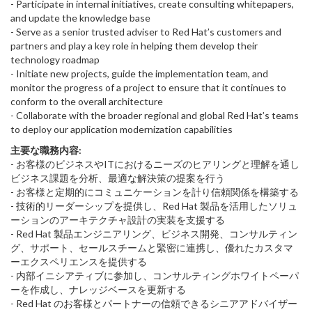
- Participate in internal initiatives, create consulting whitepapers,
and update the knowledge base
- Serve as a senior trusted adviser to Red Hat’s customers and
partners and play a key role in helping them develop their
technology roadmap
- Initiate new projects, guide the implementation team, and
monitor the progress of a project to ensure that it continues to
conform to the overall architecture
- Collaborate with the broader regional and global Red Hat’s teams
to deploy our application modernization capabilities
主要な職務内容:
- お客様のビジネスやITにおけるニーズのヒアリングと理解を通し
ビジネス課題を分析、最適な解決策の提案を行う
- お客様と定期的にコミュニケーションを計り信頼関係を構築する
- 技術的リーダーシップを提供し、Red Hat 製品を活用したソリュ
ーションのアーキテクチャ設計の実装を支援する
- Red Hat 製品エンジニアリング、ビジネス開発、コンサルティン
グ、サポート、セールスチームと緊密に連携し、優れたカスタマ
ーエクスペリエンスを提供する
- 内部イニシアティブに参加し、コンサルティングホワイトペーパ
ーを作成し、ナレッジベースを更新する
- Red Hat のお客様とパートナーの信頼できるシニアアドバイザー