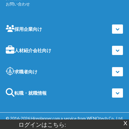
お問い合わせ
採用企業向け
人材紹介会社向け
求職者向け
転職・就職情報
© 2016-2026
Hireplanner.com
a service from WENOtech Co., Ltd.
X
ログインはこちら:
| All Rights Reserved |
個人情報保護方針