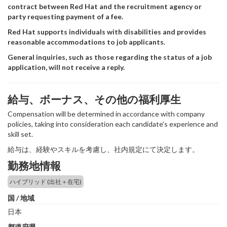
contract between Red Hat and the recruitment agency or
party requesting payment of a fee.
Red Hat supports individuals with disabilities and provides
reasonable accommodations to job applicants.
General inquiries, such as those regarding the status of a job
application, will not receive a reply.
給与、ボーナス、その他の福利厚生
Compensation will be determined in accordance with company
policies, taking into consideration each candidate’s experience and
skill set.
給与は、経験やスキルを考慮し、社内規定にて決定します。
勤務地情報
ハイブリッド (出社＋在宅)
国 / 地域
日本
都道府県