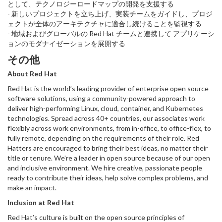
として、テクノロジーロードマップの開発を支援する
- 新しいプロジェクトを立ち上げ、実装チームをガイドし、プロジ
ェクトが全体のアーキテクチャに適合し続けることを監視する
- 地域およびグローバルの Red Hat チームと連携して アプリケーシ
ョンのモダナイゼーションを展開する
その他
About Red Hat
Red Hat is the world’s leading provider of enterprise open source
software solutions, using a community-powered approach to
deliver high-performing Linux, cloud, container, and Kubernetes
technologies. Spread across 40+ countries, our associates work
flexibly across work environments, from in-office, to office-flex, to
fully remote, depending on the requirements of their role. Red
Hatters are encouraged to bring their best ideas, no matter their
title or tenure. We're a leader in open source because of our open
and inclusive environment. We hire creative, passionate people
ready to contribute their ideas, help solve complex problems, and
make an impact.
Inclusion at Red Hat
Red Hat’s culture is built on the open source principles of