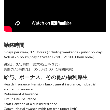
勤務時間
5 days per week, 37.5 hours (including weekends / public holiday)
Actual 7.5 hours / day between 06:30 - 21:00 (1 hour break)
週5日、37.5時間（週末/祝日を含む）
実際の7.5時間/日 06:30-21:00（1時間休憩）
給与、ボーナス、その他の福利厚生
Health insurance, Pension, Employment insurance, Industrial
accident insurance
Retirement Allowance
Group Life Insurance
Staff Canteen at a subsidized price
Commuting allowance (with tax-free upper limit)