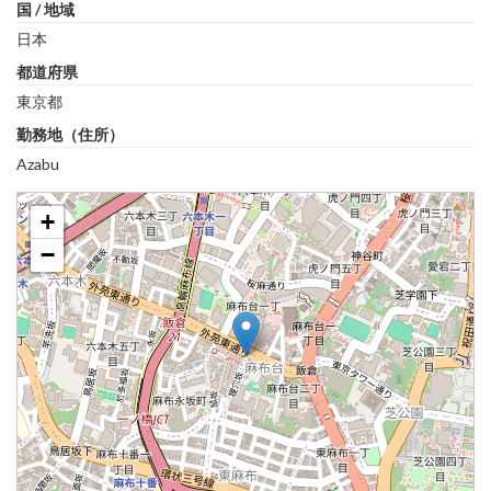
国 / 地域
日本
都道府県
東京都
勤務地（住所）
Azabu
+
−