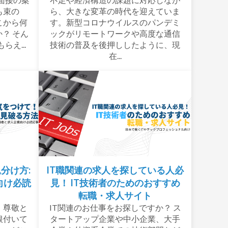
も束の
ら、大きな変革の時代を迎えていま
こから何
す。新型コロナウイルスのパンデミ
？ そん
ックがリモートワークや高度な通信
え...
技術の普及を後押ししたように、現
在...
見分け方:
IT職関連の求人を探している人必
向け必読
見！ IT技術者のためのおすすめ
転職・求人サイト
、尊敬と
IT関連のお仕事をお探しですか？ ス
根付いて
タートアップ企業や中小企業、大手