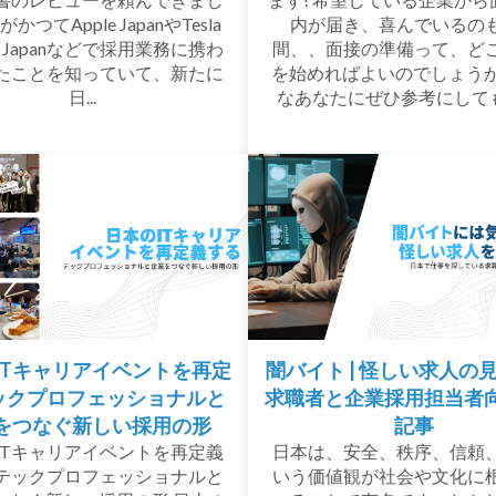
かつてApple JapanやTesla
内が届き、喜んでいるの
rs Japanなどで採用業務に携わ
間、、面接の準備って、ど
たことを知っていて、新たに
を始めればよいのでしょうか
日...
なあなたにぜひ参考にしてもら
ITキャリアイベントを再定
闇バイト | 怪しい求人の
テックプロフェッショナルと
求職者と企業採用担当者
をつなぐ新しい採用の形
記事
ITキャリアイベントを再定義
日本は、安全、秩序、信頼
テックプロフェッショナルと
いう価値観が社会や文化に