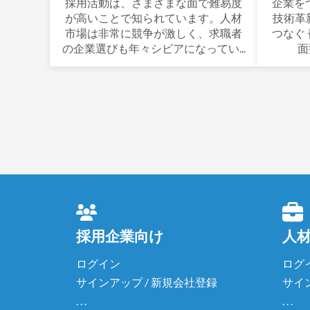
採用活動は、さまざまな面で難易度
企業を
が高いことで知られています。人材
技術革
市場は非常に競争が激しく、求職者
つなぐ
の企業選びも年々シビアになってい...
面
採用企業向け
人
ログイン
ログ
サインアップ / 新規会社登録
サイ
. . .
. . .