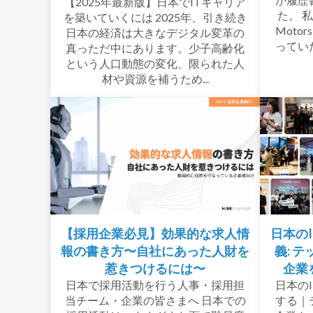
【2025年最新版】日本でITキャリア
た。 私が
を築いていくには 2025年、引き続き
Moto
日本の経済は大きなデジタル変革の
ってい
真っただ中にあります。少子高齢化
という人口動態の変化、限られた人
材や資源を補うため...
【採用企業必見】効果的な求人情
日本の
報の書き方〜自社にあった人財を
義: 
惹きつけるには〜
企業
日本で採用活動を行う人事・採用担
日本の
当チーム・企業の皆さまへ 日本での
する｜