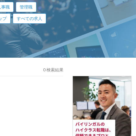
人事職
管理職
ップ
すべての求人
0 検索結果