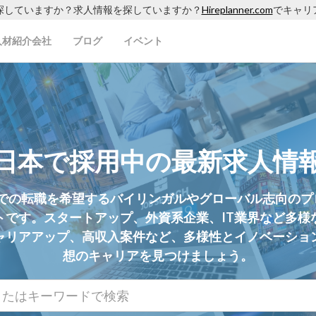
探していますか？求人情報を探していますか？
Hireplanner.com
でキャリ
人材紹介会社
ブログ
イベント
日本で採用中の最新求人情
rは、日本での転職を希望するバイリンガルやグローバル志向の
トです。スタートアップ、外資系企業、IT業界など多様
ャリアアップ、高収入案件など、多様性とイノベーショ
想のキャリアを見つけましょう。