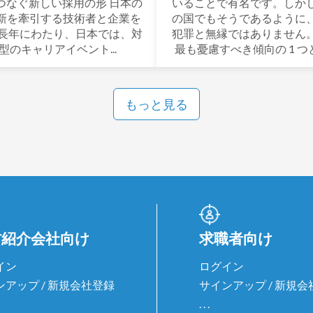
つなぐ新しい採用の形 日本の
いることで有名です。しか
新を牽引する技術者と企業を
の国でもそうであるように
 長年にわたり、日本では、対
犯罪と無縁ではありません
型のキャリアイベント...
最も憂慮すべき傾向の 1 つと
もっと見る
材紹介会社向け
求職者向け
イン
ログイン
ンアップ / 新規会社登録
サインアップ / 新規
. . .