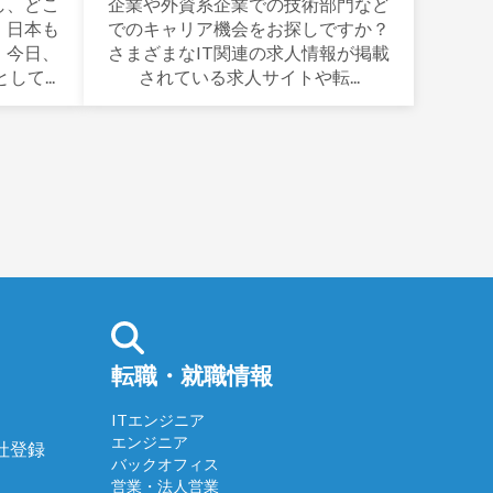
し、どこ
企業や外資系企業での技術部門など
、日本も
でのキャリア機会をお探しですか？
。今日、
さまざまなIT関連の求人情報が掲載
して...
されている求人サイトや転...
転職・就職情報
ITエンジニア
エンジニア
会社登録
バックオフィス
営業・法人営業