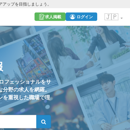
アアップを目指しましょう。
🇯🇵
求人掲載
ログイン
報
プロフェッショナルをサ
な分野の求人を網羅。
ンを重視した職場で理