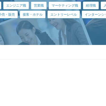
エンジニア職
営業職
マーケティング職
経理職
小売・販売
接客・ホテル
エントリーレベル
インターンシ