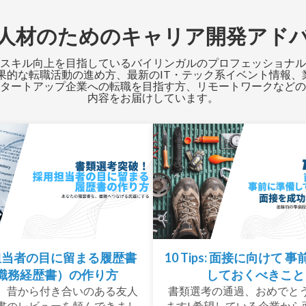
人材のためのキャリア開発アド
やスキル向上を目指しているバイリンガルのプロフェッショナ
果的な転職活動の進め方、最新のIT・テック系イベント情報
タートアップ企業への転職を目指す方、リモートワークなどの
内容をお届けしています。
担当者の目に留まる履歴書
10 Tips: 面接に向けて 
職務経歴書）の作り方
しておくべきこと
、昔から付き合いのある友人
書類選考の通過、おめでと
書のレビューを頼んできまし
ます! 希望している企業から