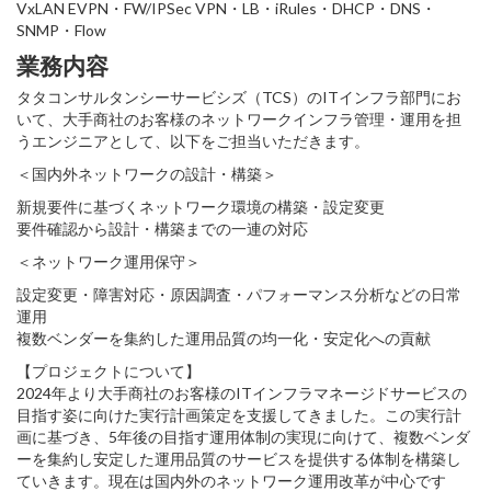
VxLAN EVPN・FW/IPSec VPN・LB・iRules・DHCP・DNS・
SNMP・Flow
業務内容
タタコンサルタンシーサービシズ（TCS）のITインフラ部門にお
いて、大手商社のお客様のネットワークインフラ管理・運用を担
うエンジニアとして、以下をご担当いただきます。
＜国内外ネットワークの設計・構築＞
新規要件に基づくネットワーク環境の構築・設定変更
要件確認から設計・構築までの一連の対応
＜ネットワーク運用保守＞
設定変更・障害対応・原因調査・パフォーマンス分析などの日常
運用
複数ベンダーを集約した運用品質の均一化・安定化への貢献
【プロジェクトについて】
2024年より大手商社のお客様のITインフラマネージドサービスの
目指す姿に向けた実行計画策定を支援してきました。この実行計
画に基づき、5年後の目指す運用体制の実現に向けて、複数ベンダ
ーを集約し安定した運用品質のサービスを提供する体制を構築し
ていきます。現在は国内外のネットワーク運用改革が中心です