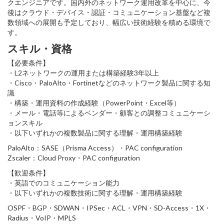
クエンジニアです。国内外のネットワーク運用改革を中心に、今
後はクラウド・デバイス・認証・コミュニケーション基盤など複
数領域への展開も予定しており、幅広い技術経験を積める環境で
す。
スキル・資格
【必要条件】
・L2ネットワークの運用または構築経験3年以上
・Cisco・PaloAlto・Fortinetなどのネットワーク製品に関する知
識
・構築・運用資料の作成経験（PowerPoint・Excel等）
・メール・電話等によるベンダー・顧客との調整コミュニケーシ
ョンスキル
・以下いずれかの複数製品に関する理解・運用構築経験
PaloAlto：SASE（Prisma Access）・PAC configuration
Zscaler：Cloud Proxy・PAC configuration
【歓迎条件】
・英語でのコミュニケーション能力
・以下いずれかの複数技術に関する理解・運用構築経験
OSPF・BGP・SDWAN・IPSec・ACL・VPN・SD-Access・1X・
Radius・VoIP・MPLS