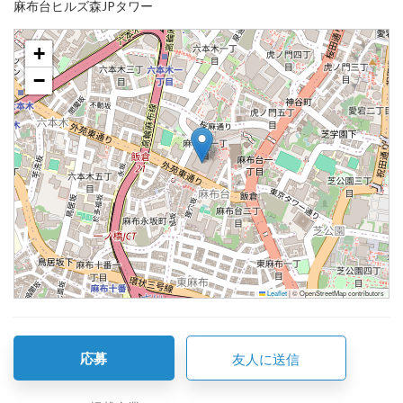
麻布台ヒルズ森JPタワー
+
−
Leaflet
|
© OpenStreetMap contributors
応募
友人に送信