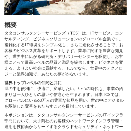
概要
タタコンサルタンシーサービシズ（TCS）は、ITサービス、コン
サルティング、ビジネスソリューションのグローバル企業です。
複雑化するIT環境をシンプル化し、さらに進化させることで、お
客様のビジネス変革をサポートします。業界に関する豊富な知見
や、世界中に広がる研究所・デリバリーセンターを駆使し、お客
様にとって最高レベルの品質と満足を提供します。ビジネスを変
える。よりよい社会に貢献する。TCSでなら、世界中のテクノロ
ジーと業界知識で、あなたの夢がかないます。
世界トップレベルの仲間と共に
世の中を便利に、快適に、変革したい。いつの時代も、事業の始
まりは一人ひとりの思いや信念から生まれます。日本TCSでは、
グローバルにいる60万人の豊富な知見を用い、世の中にデジタル
を駆使した変革をもたらすことを目指しています。
本ポジションは、タタコンサルタンシーサービシズのITインフラ
部門において、大手商社のお客様のネットワークインフラ管理・
運用を技術面からリードするクラウドセキュリティ・ネットワー