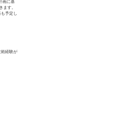
計画に基
きます。
張も予定し
技術経験が