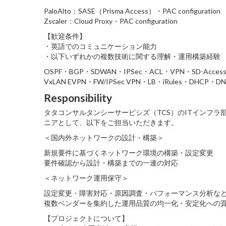
PaloAlto：SASE（Prisma Access）・PAC configuration
Zscaler：Cloud Proxy・PAC configuration
【歓迎条件】
・英語でのコミュニケーション能力
・以下いずれかの複数技術に関する理解・運用構築経験
OSPF・BGP・SDWAN・IPSec・ACL・VPN・SD-Access
VxLAN EVPN・FW/IPSec VPN・LB・iRules・DHCP・D
Responsibility
タタコンサルタンシーサービシズ（TCS）のITインフ
ニアとして、以下をご担当いただきます。
＜国内外ネットワークの設計・構築＞
新規要件に基づくネットワーク環境の構築・設定変更
要件確認から設計・構築までの一連の対応
＜ネットワーク運用保守＞
設定変更・障害対応・原因調査・パフォーマンス分析な
複数ベンダーを集約した運用品質の均一化・安定化への
【プロジェクトについて】