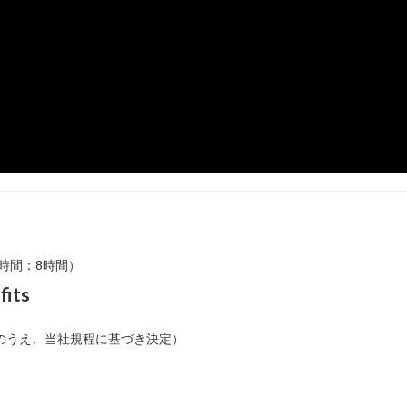
時間：8時間）
fits
考慮のうえ、当社規程に基づき決定）