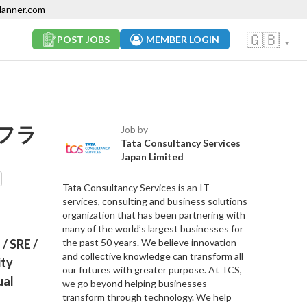
lanner.com
🇬🇧
POST JOBS
MEMBER LOGIN
フラ
Job by
Tata Consultancy Services
Japan Limited
Tata Consultancy Services is an IT
services, consulting and business solutions
organization that has been partnering with
many of the world’s largest businesses for
/ SRE /
the past 50 years. We believe innovation
and collective knowledge can transform all
ity
our futures with greater purpose. At TCS,
ual
we go beyond helping businesses
transform through technology. We help