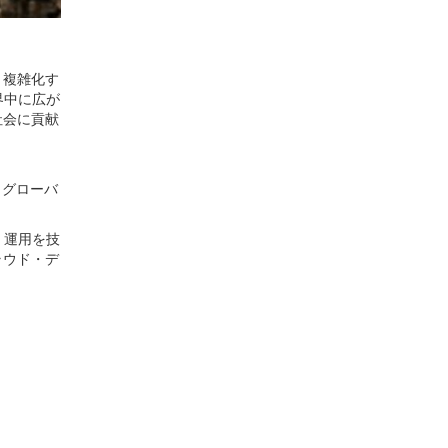
。複雑化す
界中に広が
社会に貢献
、グローバ
・運用を技
ラウド・デ