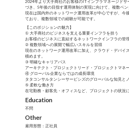
2024年より大手商社のお客様のITインフラマネージ
づき、5年後の目指す運用体制の実現に向けて、複数ベ
現在は国内外のネットワーク運用改革が中心ですが、今
ており、複数領域での経験が可能です。
【このポジションの魅力】
① 大手商社のビジネスを支える重要インフラを担う
お客様のビジネスに直結するネットワークインフラの管
② 複数領域への展開で幅広いスキルを習得
現在のネットワーク運用改革に加え、クラウド・デバイ
積めます。
③ 明確なキャリアパス
アーキテクト・プロジェクトリード・プロジェクトマネ
④ グローバル企業ならではの成長環境
タタコンサルタンシーサービシズのグローバルな知見と
⑤ 柔軟な働き方
在宅勤務・顧客先・オフィスなど、プロジェクトの状況
Education
不問
Other
雇用形態：正社員