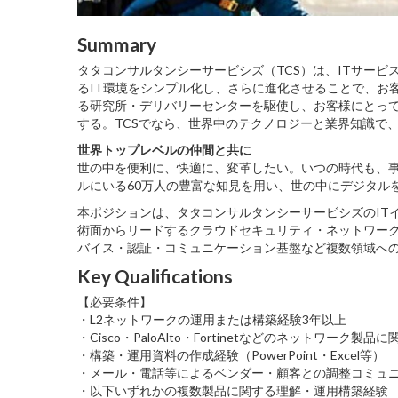
Summary
タタコンサルタンシーサービシズ（TCS）は、ITサー
るIT環境をシンプル化し、さらに進化させることで、お
る研究所・デリバリーセンターを駆使し、お客様にとっ
する。TCSでなら、世界中のテクノロジーと業界知識で
世界トップレベルの仲間と共に
世の中を便利に、快適に、変革したい。いつの時代も、事
ルにいる60万人の豊富な知見を用い、世の中にデジタル
本ポジションは、タタコンサルタンシーサービシズのIT
術面からリードするクラウドセキュリティ・ネットワー
バイス・認証・コミュニケーション基盤など複数領域へ
Key Qualifications
【必要条件】
・L2ネットワークの運用または構築経験3年以上
・Cisco・PaloAlto・Fortinetなどのネットワーク製品
・構築・運用資料の作成経験（PowerPoint・Excel等）
・メール・電話等によるベンダー・顧客との調整コミュ
・以下いずれかの複数製品に関する理解・運用構築経験