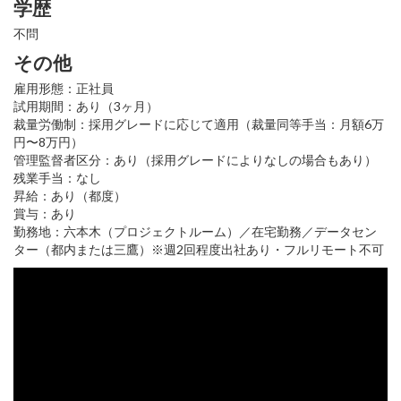
学歴
不問
その他
雇用形態：正社員
試用期間：あり（3ヶ月）
裁量労働制：採用グレードに応じて適用（裁量同等手当：月額6万
円〜8万円）
管理監督者区分：あり（採用グレードによりなしの場合もあり）
残業手当：なし
昇給：あり（都度）
賞与：あり
勤務地：六本木（プロジェクトルーム）／在宅勤務／データセン
ター（都内または三鷹）※週2回程度出社あり・フルリモート不可