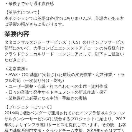
・最後までやり通す責任感
【英語力について】
本ポジションでは英語は必須ではありませんが、英語力がある方
は活躍の幅がさらに広がります。
業務内容
タタコンサルタンシーサービシズ（TCS）のITインフラサービス
部門において、大手コンビニエンスストアチェーンのお客様向け
クラウドテクニカルリード・エンジニアとして、以下をご担当い
ただきます。
＜定常業務＞
・AWS・OCI基盤に実装された環境の変更作業・定常作業・トラ
ブル対応（一次切り分け・対処）
・ユーザー調整・会議・打ち合わせへの出席・資料作成
・日々の業務で発生するドキュメントの新規作成・保守
・業務遂行上必要となる申請・手続きの実施
【プロジェクトについて】
2016年に複数ベンダーで運用されていたインフラ領域をタタコン
サルタンシーサービシズに統合するプロジェクトに始まり、2017
年3月よりインフラ運用サービスを提供しています。その後、お客
様の基盤系部門支援・クラウドチーム支援、2019年からはアプリ