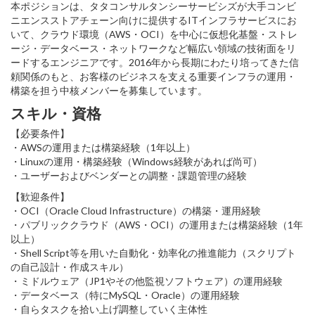
本ポジションは、タタコンサルタンシーサービシズが大手コンビ
ニエンスストアチェーン向けに提供するITインフラサービスにお
いて、クラウド環境（AWS・OCI）を中心に仮想化基盤・ストレ
ージ・データベース・ネットワークなど幅広い領域の技術面をリ
ードするエンジニアです。2016年から長期にわたり培ってきた信
頼関係のもと、お客様のビジネスを支える重要インフラの運用・
構築を担う中核メンバーを募集しています。
スキル・資格
【必要条件】
・AWSの運用または構築経験（1年以上）
・Linuxの運用・構築経験（Windows経験があれば尚可）
・ユーザーおよびベンダーとの調整・課題管理の経験
【歓迎条件】
・OCI（Oracle Cloud Infrastructure）の構築・運用経験
・パブリッククラウド（AWS・OCI）の運用または構築経験（1年
以上）
・Shell Script等を用いた自動化・効率化の推進能力（スクリプト
の自己設計・作成スキル）
・ミドルウェア（JP1やその他監視ソフトウェア）の運用経験
・データベース（特にMySQL・Oracle）の運用経験
・自らタスクを拾い上げ調整していく主体性