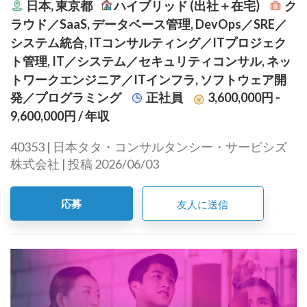
日本, 東京都
ハイブリッド (出社＋在宅)
ク
ラウド／SaaS, データベース管理, DevOps／SRE／
システム統合, ITコンサルティング／ITプロジェク
ト管理, IT／システム／セキュリティコンサル, ネッ
トワークエンジニア／ITインフラ, ソフトウェア開
発／プログラミング
正社員
3,600,000円 -
9,600,000円
/ 年収
40353 | 日本タタ・コンサルタンシー・サービシズ
株式会社 | 投稿 2026/06/03
応募
友人に送信