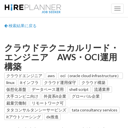
検索結果に戻る
クラウドテクニカルリード・
エンジニア AWS・OCI運用
構築
クラウドエンジニア
aws
oci（oracle cloud infrastructure）
linux
itインフラ
クラウド運用保守
クラウド構築
仮想化基盤
データベース運用
shell script
流通業界
大手コンビニ向け
外資系it企業
グローバル企業
裁量労働制
リモートワーク可
タタコンサルタンシーサービシズ
tata consultancy services
itアウトソーシング
dx推進