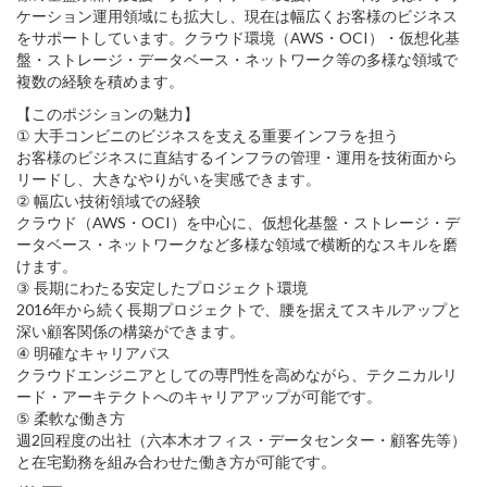
ケーション運用領域にも拡大し、現在は幅広くお客様のビジネス
をサポートしています。クラウド環境（AWS・OCI）・仮想化基
盤・ストレージ・データベース・ネットワーク等の多様な領域で
複数の経験を積めます。
【このポジションの魅力】
① 大手コンビニのビジネスを支える重要インフラを担う
お客様のビジネスに直結するインフラの管理・運用を技術面から
リードし、大きなやりがいを実感できます。
② 幅広い技術領域での経験
クラウド（AWS・OCI）を中心に、仮想化基盤・ストレージ・デ
ータベース・ネットワークなど多様な領域で横断的なスキルを磨
けます。
③ 長期にわたる安定したプロジェクト環境
2016年から続く長期プロジェクトで、腰を据えてスキルアップと
深い顧客関係の構築ができます。
④ 明確なキャリアパス
クラウドエンジニアとしての専門性を高めながら、テクニカルリ
ード・アーキテクトへのキャリアアップが可能です。
⑤ 柔軟な働き方
週2回程度の出社（六本木オフィス・データセンター・顧客先等）
と在宅勤務を組み合わせた働き方が可能です。