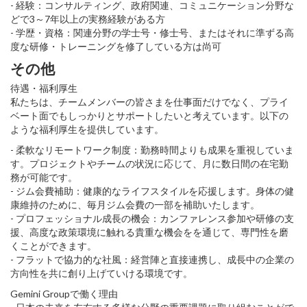
- 経験：コンサルティング、政府関連、コミュニケーション分野な
どで3～7年以上の実務経験がある方
- 学歴・資格：関連分野の学士号・修士号、またはそれに準ずる高
度な研修・トレーニングを修了している方は尚可
その他
待遇・福利厚生
私たちは、チームメンバーの皆さまを仕事面だけでなく、プライ
ベート面でもしっかりとサポートしたいと考えています。以下の
ような福利厚生を提供しています。
- 柔軟なリモートワーク制度：勤務時間よりも成果を重視していま
す。プロジェクトやチームの状況に応じて、月に数日間の在宅勤
務が可能です。
- ジム会費補助：健康的なライフスタイルを応援します。身体の健
康維持のために、毎月ジム会費の一部を補助いたします。
- プロフェッショナル成長の機会：カンファレンス参加や研修の支
援、高度な政策環境に触れる貴重な機会をを通じて、専門性を磨
くことができます。
- フラットで協力的な社風：経営陣と直接連携し、成長中の企業の
方向性を共に創り上げていける環境です。
Gemini Groupで働く理由