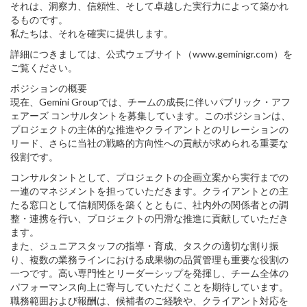
それは、洞察力、信頼性、そして卓越した実行力によって築かれ
るものです。
私たちは、それを確実に提供します。
詳細につきましては、公式ウェブサイト（www.geminigr.com）を
ご覧ください。
ポジションの概要
現在、Gemini Groupでは、チームの成長に伴いパブリック・アフ
ェアーズ コンサルタントを募集しています。このポジションは、
プロジェクトの主体的な推進やクライアントとのリレーションの
リード、さらに当社の戦略的方向性への貢献が求められる重要な
役割です。
コンサルタントとして、プロジェクトの企画立案から実行までの
一連のマネジメントを担っていただきます。クライアントとの主
たる窓口として信頼関係を築くとともに、社内外の関係者との調
整・連携を行い、プロジェクトの円滑な推進に貢献していただき
ます。
また、ジュニアスタッフの指導・育成、タスクの適切な割り振
り、複数の業務ラインにおける成果物の品質管理も重要な役割の
一つです。高い専門性とリーダーシップを発揮し、チーム全体の
パフォーマンス向上に寄与していただくことを期待しています。
職務範囲および報酬は、候補者のご経験や、クライアント対応を