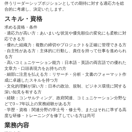
伴うリーダーシップポジションとしての期待に対する適応力を総
合的に考慮し、決定いたします。
スキル・資格
求める資格・条件
- 適応力が高い方：あいまいな状況や優先順位の変化にも柔軟に対
応できる方
- 優れた組織力：複数の締切やプロジェクトを正確に管理できる方
- 自主性がある方：主体的に行動し、責任を持って仕事を進められ
る方
- 高いコミュニケーション能力：日本語・英語の両言語での優れた
文章力・口頭表現力をお持ちの方
- 細部に注意を払える方：リサーチ・分析・文書のフォーマット作
成に卓越したスキルを持つ方
- 文化的理解が深い方：日本の政治、規制、ビジネス環境に関する
深い知見を有する方
- 経験：コンサルティング、政府関連、コミュニケーション分野な
どで3～7年以上の実務経験がある方
- 学歴・資格：関連分野の学士号・修士号、またはそれに準ずる高
度な研修・トレーニングを修了している方は尚可
業務内容