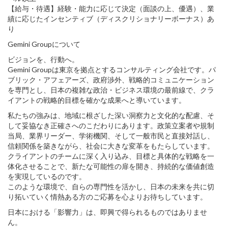
【給与・待遇】経験・能力に応じて決定（面談の上、優遇）、業
績に応じたインセンティブ（ディスクリショナリーボーナス）あ
り
Gemini Groupについて
ビジョンを、行動へ。
Gemini Groupは東京を拠点とするコンサルティング会社です。パ
ブリック・アフェアーズ、政府渉外、戦略的コミュニケーション
を専門とし、日本の複雑な政治・ビジネス環境の最前線で、クラ
イアントの戦略的目標を確かな成果へと導いています。
私たちの強みは、地域に根ざした深い洞察力と文化的な配慮、そ
して妥協なき正確さへのこだわりにあります。政策立案者や規制
当局、業界リーダー、学術機関、そして一般市民と直接対話し、
信頼関係を築きながら、社会に大きな変革をもたらしています。
クライアントのチームに深く入り込み、目標と具体的な戦略を一
体化させることで、新たな可能性の扉を開き、持続的な価値創造
を実現しているのです。
このような環境で、自らの専門性を活かし、日本の未来を共に切
り拓いていく情熱ある方のご応募を心よりお待ちしています。
日本における「影響力」は、即興で得られるものではありませ
ん。