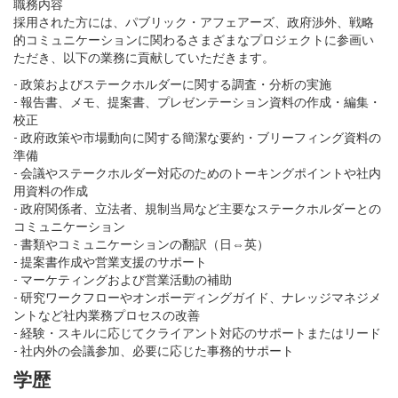
職務内容
採用された方には、パブリック・アフェアーズ、政府渉外、戦略
的コミュニケーションに関わるさまざまなプロジェクトに参画い
ただき、以下の業務に貢献していただきます。
- 政策およびステークホルダーに関する調査・分析の実施
- 報告書、メモ、提案書、プレゼンテーション資料の作成・編集・
校正
- 政府政策や市場動向に関する簡潔な要約・ブリーフィング資料の
準備
- 会議やステークホルダー対応のためのトーキングポイントや社内
用資料の作成
- 政府関係者、立法者、規制当局など主要なステークホルダーとの
コミュニケーション
- 書類やコミュニケーションの翻訳（日⇔英）
- 提案書作成や営業支援のサポート
- マーケティングおよび営業活動の補助
- 研究ワークフローやオンボーディングガイド、ナレッジマネジメ
ントなど社内業務プロセスの改善
- 経験・スキルに応じてクライアント対応のサポートまたはリード
- 社内外の会議参加、必要に応じた事務的サポート
学歴