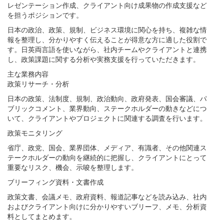
レゼンテーション作成、クライアント向け成果物の作成支援など
を担うポジションです。
日本の政治、政策、規制、ビジネス環境に関心を持ち、複雑な情
報を整理し、分かりやすく伝えることが得意な方に適した役割で
す。日英両言語を使いながら、社内チームやクライアントと連携
し、政策課題に関する分析や実務支援を行っていただきます。
主な業務内容
政策リサーチ・分析
日本の政策、法制度、規制、政治動向、政府発表、国会審議、パ
ブリックコメント、業界動向、ステークホルダーの動きなどにつ
いて、クライアントやプロジェクトに関連する調査を行います。
政策モニタリング
省庁、政党、国会、業界団体、メディア、有識者、その他関連ス
テークホルダーの動向を継続的に把握し、クライアントにとって
重要なリスク、機会、示唆を整理します。
ブリーフィング資料・文書作成
政策文書、会議メモ、政府資料、報道記事などを読み込み、社内
およびクライアント向けに分かりやすいブリーフ、メモ、分析資
料としてまとめます。