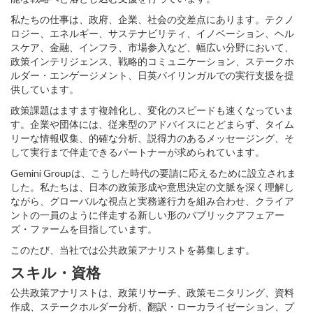
私たちの仕事は、政府、企業、社会の交差点にあります。テクノ
ロジー、エネルギー、サステナビリティ、イノベーション、ヘル
スケア、金融、インフラ、市場参入など、幅広い分野において、
政策インテリジェンス、戦略的コミュニケーション、ステークホ
ルダー・エンゲージメント、日英バイリンガルでの実行支援を提
供しています。
政策課題はますます複雑化し、変化のスピードも速くなっていま
す。企業や団体には、従来型のアドバイスにとどまらず、タイム
リーな情報収集、的確な分析、説得力のあるメッセージング、そ
して実行まで伴走できるパートナーが求められています。
Gemini Groupは、こうした時代の要請に応えるために設立されま
した。私たちは、日本の政策形成や意思決定の文脈を深く理解し
ながら、グローバルな視点と実務遂行力を組み合わせ、クライア
ントの一員のように伴走する新しい形のパブリックアフェアー
ズ・ファームを目指しています。
このたび、当社では公共政策アナリストを募集します。
スキル・資格
公共政策アナリストは、政策リサーチ、政策モニタリング、資料
作成、ステークホルダー分析、翻訳・ローカライゼーション、プ