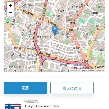
+
−
Leaflet
|
© OpenStreetMap contributors
応募
友人に送信
掲載企業
Tokyo American Club