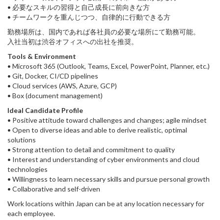
• 必要なスキルの習得と自己成長に前向きな方
• チームワークを重んじつつ、自律的に行動できる方
勤務場所は、国内であれば各社員の必要な場所にて勤務可能。
入社当初は渋谷オフィスへの出社を推奨。
Tools & Environment
• Microsoft 365 (Outlook, Teams, Excel, PowerPoint, Planner, etc.)
• Git, Docker, CI/CD pipelines
• Cloud services (AWS, Azure, GCP)
• Box (document management)
Ideal Candidate Profile
• Positive attitude toward challenges and changes; agile mindset
• Open to diverse ideas and able to derive realistic, optimal
solutions
• Strong attention to detail and commitment to quality
• Interest and understanding of cyber environments and cloud
technologies
• Willingness to learn necessary skills and pursue personal growth
• Collaborative and self-driven
Work locations within Japan can be at any location necessary for
each employee.