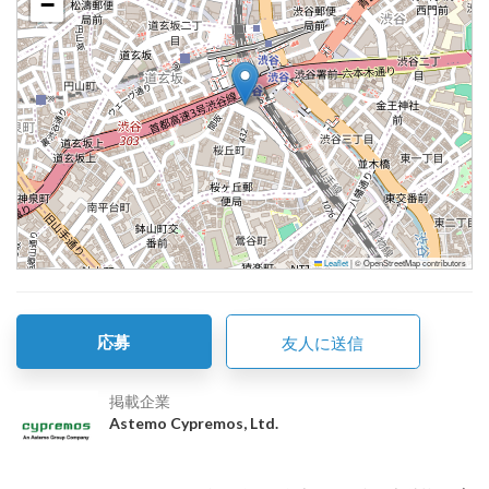
−
Leaflet
|
© OpenStreetMap contributors
応募
友人に送信
掲載企業
Astemo Cypremos, Ltd.