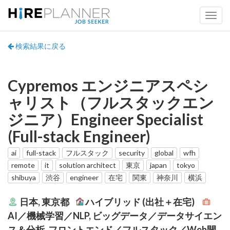
検索結果に戻る
Cypremos エンジニアスペシ
ャリスト（フルスタックエン
ジニア）Engineer Specialist
(Full-stack Engineer)
ai
full-stack
フルスタック
security
global
wfh
remote
it
solution architect
東京
japan
tokyo
shibuya
渋谷
engineer
在宅
関東
神奈川
横浜
日本, 東京都
ハイブリッド (出社＋在宅)
AI／機械学習／NLP, ビッグデータ／データサイエン
ス＆分析, フロントエンド／フルスタック／Web開