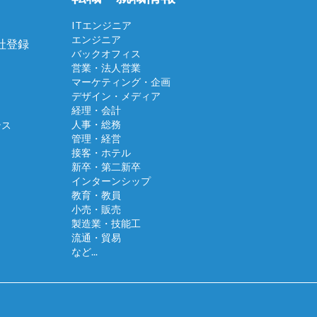
ITエンジニア
エンジニア
会社登録
バックオフィス
営業・法人営業
マーケティング・企画
デザイン・メディア
経理・会計
人事・総務
ンス
管理・経営
接客・ホテル
新卒・第二新卒
インターンシップ
教育・教員
小売・販売
製造業・技能工
流通・貿易
など...