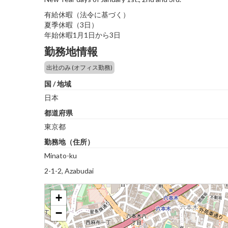
有給休暇（法令に基づく）
夏季休暇（3日）
年始休暇1月1日から3日
勤務地情報
出社のみ (オフィス勤務)
国 / 地域
日本
都道府県
東京都
勤務地（住所）
Minato-ku
2-1-2, Azabudai
+
−