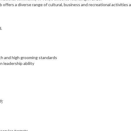
ffers a diverse range of cultural, business and recreational activities 
d.
lth and high grooming standards
 leadership ability
方
service targets