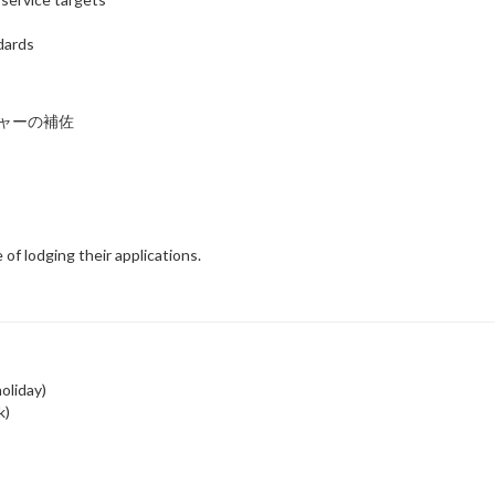
dards
ジャーの補佐
e of lodging their applications.
oliday)
k)