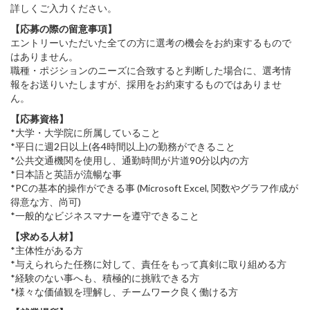
詳しくご入力ください。
【応募の際の留意事項】
エントリーいただいた全ての方に選考の機会をお約束するもので
はありません。
職種・ポジションのニーズに合致すると判断した場合に、選考情
報をお送りいたしますが、採用をお約束するものではありませ
ん。
【応募資格】
*大学・大学院に所属していること
*平日に週2日以上(各4時間以上)の勤務ができること
*公共交通機関を使用し、通勤時間が片道90分以内の方
*日本語と英語が流暢な事
*PCの基本的操作ができる事 (Microsoft Excel, 関数やグラフ作成が
得意な方、尚可)
*一般的なビジネスマナーを遵守できること
【求める人材】
*主体性がある方
*与えられらた任務に対して、責任をもって真剣に取り組める方
*経験のない事へも、積極的に挑戦できる方
*様々な価値観を理解し、チームワーク良く働ける方