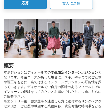
応募
友人に送信
概要
本ポジションはディオールでの
学生限定インターンポジション
と
なります。今後ニーズがあった場合に、スキルや今までのご経験
や適正をもとに、当てはまるインターンポジションの可能性を探
っていきます。ディオールでご自身の興味のあるフィールドでの
インターンの経験をしてみたいとお思いでしたら、是非こちらに
ご応募下さい。
※エントリー後、書類選考を通過した方に送付するリンクへアク
セス頂き、ご経歴や希望する業務内容、就業可能な時間帯などを