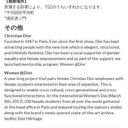
【就業場所】
所属する部署により、下記のうちいずれかになります。
*千代田区平河町
*港区虎ノ門
その他
Christian Dior
Founded in 1947 in Paris. Ever since the first show, Dior has kept
attracting people with the new look which is elegant, structured,
and infinitely feminine. Dior has been a vocal supporter of gender
equality and female empowerment and as part of the support, we
launched mentorship program: Women @Dior
Women @Dior
A year long project that pairs female Christian Dior employees with
female students interested in their area of expertise. This is
designed to enable cross cultural, cross generational and cross
functional interactions. At the International Women’s Day (March
8th, 2017), 200 female students from all over the world gathered
at the head office in Paris and enjoyed touring the maison’s atelier,
along with the brand’s newly opened state-of-the-art archive
facility: Dior Héritage.