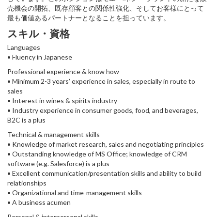
売機会の開拓、既存顧客との関係性強化、そしてお客様にとって
最も価値あるパートナーとなることを担っています。
スキル・資格
Languages
• Fluency in Japanese
Professional experience & know how
• Minimum 2-3 years’ experience in sales, especially in route to
sales
• Interest in wines & spirits industry
• Industry experience in consumer goods, food, and beverages,
B2C is a plus
Technical & management skills
• Knowledge of market research, sales and negotiating principles
• Outstanding knowledge of MS Office; knowledge of CRM
software (e.g. Salesforce) is a plus
• Excellent communication/presentation skills and ability to build
relationships
• Organizational and time-management skills
• A business acumen
Personal & interpersonal skills