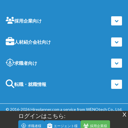
採用企業向け
人材紹介会社向け
求職者向け
転職・就職情報
© 2016-2026
Hireplanner.com
a service from WENOtech Co., Ltd.
X
ログインはこちら:
| All Rights Reserved |
個人情報保護方針
求職者様
エージェント様
採用企業様