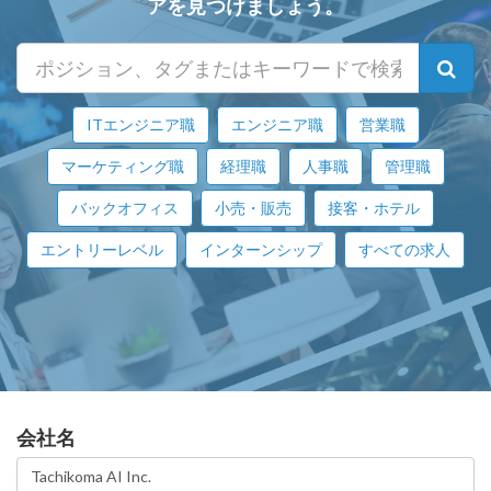
アを見つけましょう。
ITエンジニア職
エンジニア職
営業職
マーケティング職
経理職
人事職
管理職
バックオフィス
小売・販売
接客・ホテル
エントリーレベル
インターンシップ
すべての求人
会社名