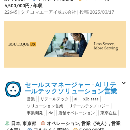
6,500,000円
/ 年収
22645 | タチコマエーアイ株式会社 | 投稿 2025/03/17
セールスマネージャー - AI リテ
ールテックソリューション営業
営業
リテールテック
ai
b2b saas
ソリューション営業
リテールテクノロジー
事業開発
dx
店舗オペレーション
東京在住
日本, 東京都
オペレーション, 営業（法人）, 営業
（小売）
フルタイム(契約)
5,000,000円 -