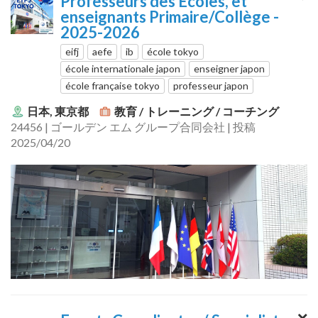
Professeurs des Écoles, et
enseignants Primaire/Collège -
2025-2026
eifj
aefe
ib
école tokyo
école internationale japon
enseigner japon
école française tokyo
professeur japon
日本, 東京都
教育 / トレーニング / コーチング
24456 | ゴールデン エム グループ合同会社 | 投稿
2025/04/20