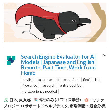
Search Engine Evaluator for AI
Models | Japanese and English |
Remote, Part Time, Work from
Home
english
japanese
ai
part-time
flexible job
freelance
research
entry level job
no experience needed
出社のみ (オフィス勤務)
日本, 東京都
IT / テク
ノロジー, ITサポート／ヘルプデスク, 市場調査・競合分析,