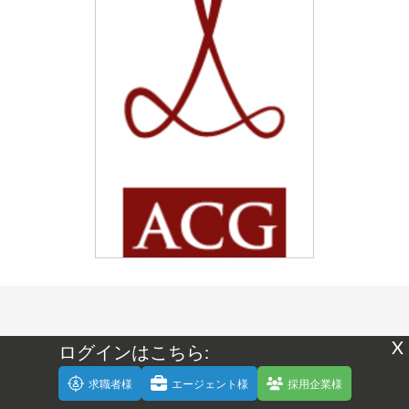
X
ログインはこちら:
日本で働くバイリンガル人材
求職者様
エージェント様
採用企業様
のためのキャリア開発アドバ