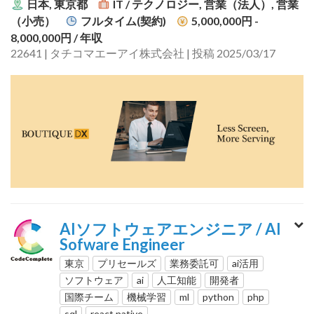
日本, 東京都
IT / テクノロジー, 営業（法人）, 営業
（小売）
フルタイム(契約)
5,000,000円 -
8,000,000円
/ 年収
22641 | タチコマエーアイ株式会社 | 投稿 2025/03/17
AIソフトウェアエンジニア / AI
Sofware Engineer
東京
プリセールズ
業務委託可
ai活用
ソフトウェア
ai
人工知能
開発者
国際チーム
機械学習
ml
python
php
sql
react native