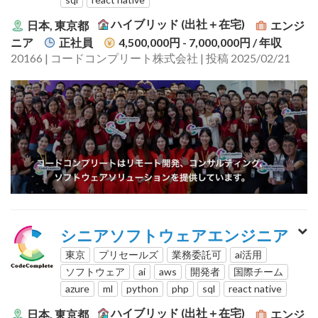
ハイブリッド (出社＋在宅)
日本, 東京都
エンジ
ニア
正社員
4,500,000円 - 7,000,000円
/ 年収
20166 | コードコンプリート株式会社 | 投稿 2025/02/21
シニアソフトウェアエンジニア
東京
プリセールズ
業務委託可
ai活用
ソフトウェア
ai
aws
開発者
国際チーム
azure
ml
python
php
sql
react native
ハイブリッド (出社＋在宅)
日本, 東京都
エンジ