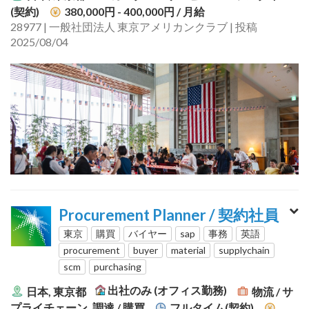
(契約)
380,000円 - 400,000円
/ 月給
28977 | 一般社団法人 東京アメリカンクラブ | 投稿
2025/08/04
Procurement Planner / 契約社員
東京
購買
バイヤー
sap
事務
英語
procurement
buyer
material
supplychain
scm
purchasing
出社のみ (オフィス勤務)
日本, 東京都
物流 / サ
プライチェーン, 調達 / 購買
フルタイム(契約)