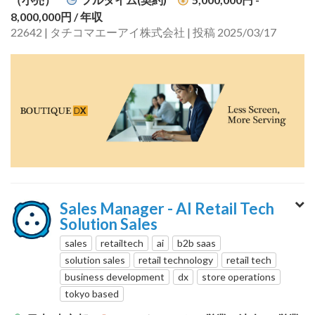
8,000,000円
/ 年収
22642 | タチコマエーアイ株式会社 | 投稿 2025/03/17
Sales Manager - AI Retail Tech
Solution Sales
sales
retailtech
ai
b2b saas
solution sales
retail technology
retail tech
business development
dx
store operations
tokyo based