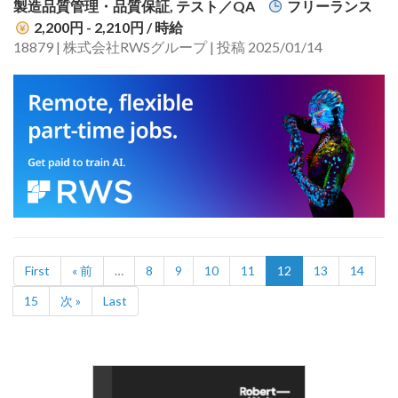
製造品質管理・品質保証, テスト／QA
フリーランス
2,200円 - 2,210円
/ 時給
18879 | 株式会社RWSグループ | 投稿 2025/01/14
First
« 前
…
8
9
10
11
12
13
14
15
次 »
Last