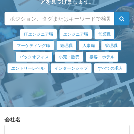
アを見つけましょう。
ITエンジニア職
エンジニア職
営業職
マーケティング職
経理職
人事職
管理職
バックオフィス
小売・販売
接客・ホテル
エントリーレベル
インターンシップ
すべての求人
会社名